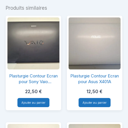
Produits similaires
Plasturgie
Plasturgie
Plasturgie Contour Ecran
Plasturgie Contour Ecran
Contour
Contour
pour Sony Vaio
pour Asus X401A
SVE151C11M
Ecran
Ecran
22,50
€
12,50
€
pour
pour
Ajouter au panier
Ajouter au panier
Sony
Asus
Vaio
X401A
SVE151C11M