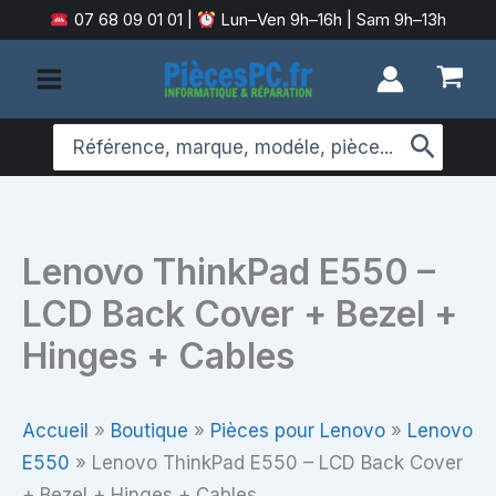
Aller
07 68 09 01 01
|
Lun–Ven 9h–16h | Sam 9h–13h
au
contenu
Search
for:
Lenovo ThinkPad E550 –
LCD Back Cover + Bezel +
Hinges + Cables
Accueil
»
Boutique
»
Pièces pour Lenovo
»
Lenovo
E550
»
Lenovo ThinkPad E550 – LCD Back Cover
+ Bezel + Hinges + Cables