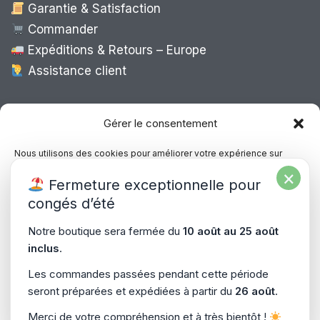
Garantie & Satisfaction
Commander
Expéditions & Retours – Europe
Assistance client
Expédition Europe
Gérer le consentement
Nous utilisons des cookies pour améliorer votre expérience sur
notre site, analyser le trafic et proposer des contenus personnalisés.
×
Livraison rapide dans toute l’Europe via
Fermeture exceptionnelle pour
Vous pouvez accepter, refuser ou gérer vos préférences à tout
“
Mondial Relay
&
Colissimo
”
moment.
congés d’été
Consultez notre politique de confidentialité pour plus d’informations.
Notre boutique sera fermée du
10 août au 25 août
inclus
.
Gérer les services
Les commandes passées pendant cette période
seront préparées et expédiées à partir du
26 août
.
Accepter
Copyright © 2026
PiecesPC.fr
| Développement & Design
Merci de votre compréhension et à très bientôt !