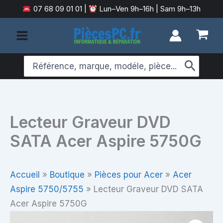
Aller
07 68 09 01 01
|
Lun–Ven 9h–16h | Sam 9h–13h
au
contenu
Search
for:
Lecteur Graveur DVD
SATA Acer Aspire 5750G
Accueil
»
Boutique
»
Pièces pour Acer
»
Acer
Aspire 5750/5755
»
Lecteur Graveur DVD SATA
Acer Aspire 5750G