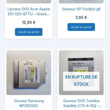
Lecteur
Graveur
Lecteur DVD Acer Aspire
Graveur HP Pavillon g6
DVD
HP
ES1-523-87TU – Graveur
7,95
€
Super Multi DL – Original &
Acer
Pavillon
12,95
€
Fonctionnel
Aspire
g6
Ajouter au panier
Ajouter au panier
ES1-
523-
87TU
–
Graveur
Super
EN RUPTURE DE
Multi
STOCK
DL
–
Graveur
Graveur
Original
Graveur Samsung
Graveur DVD Toshiba
Samsung
DVD
NP350V5C
Satellite C75-A-15Q –
&