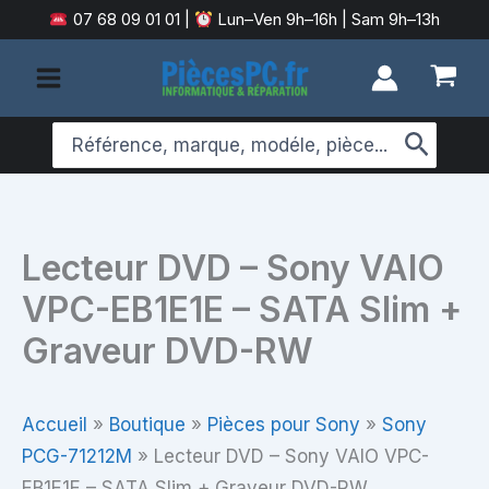
Aller
07 68 09 01 01
|
Lun–Ven 9h–16h | Sam 9h–13h
au
contenu
Search
for:
Lecteur DVD – Sony VAIO
VPC-EB1E1E – SATA Slim +
Graveur DVD-RW
Accueil
»
Boutique
»
Pièces pour Sony
»
Sony
PCG-71212M
»
Lecteur DVD – Sony VAIO VPC-
EB1E1E – SATA Slim + Graveur DVD-RW