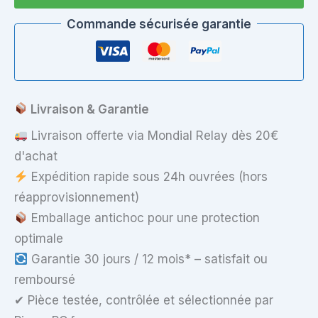
–
Sony
Commande sécurisée garantie
VAIO
VPC-
EB1E1E
–
SATA
Slim
Livraison & Garantie
+
Graveur
Livraison offerte via Mondial Relay dès 20€
DVD-
d'achat
RW
Expédition rapide sous 24h ouvrées (hors
réapprovisionnement)
Emballage antichoc pour une protection
optimale
Garantie 30 jours / 12 mois* – satisfait ou
remboursé
✔ Pièce testée, contrôlée et sélectionnée par