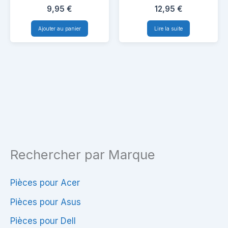
Haute Qualité &
NP350V5C
Toshiba
Fonctionnel
9,95
€
12,95
€
Compatibilité
Satellite
Ajouter au panier
Lire la suite
C75-
A-
15Q
–
Haute
Qualité
&
Compatibilité
Rechercher par Marque
Pièces pour Acer
Pièces pour Asus
Pièces pour Dell