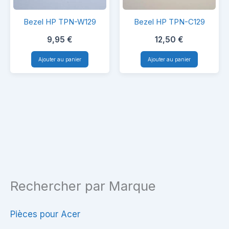
Bezel
Bezel
Bezel HP TPN-W129
Bezel HP TPN-C129
HP
HP
9,95
€
12,50
€
TPN-
TPN-
W129
C129
Ajouter au panier
Ajouter au panier
Rechercher par Marque
Pièces pour Acer