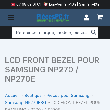
Aller
07 68 09 01 01
|
Lun–Ven 9h–16h | Sam 9h–13h
au
contenu
Search
for:
LCD FRONT BEZEL POUR
SAMSUNG NP270 /
NP270E
Accueil
»
Boutique
»
Pièces pour Samsung
»
Samsung NP270ESG
»
LCD FRONT BEZEL POUR
SAMSUNG NP270 / NP270E