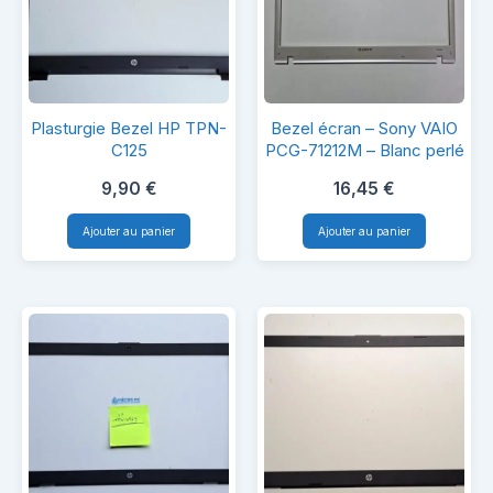
Plasturgie
Bezel
Plasturgie Bezel HP TPN-
Bezel écran – Sony VAIO
Bezel
écran
C125
PCG-71212M – Blanc perlé
HP
–
9,90
€
16,45
€
TPN-
Sony
Ajouter au panier
Ajouter au panier
C125
VAIO
PCG-
71212M
–
Blanc
perlé