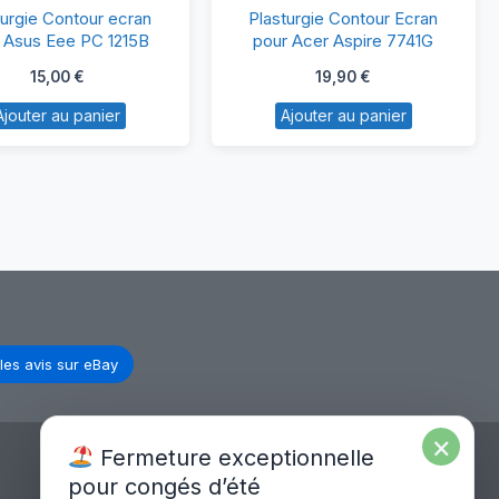
Plasturgie
Plasturgie
turgie Contour ecran
Plasturgie Contour Ecran
Contour
Contour
 Asus Eee PC 1215B
pour Acer Aspire 7741G
ecran
Ecran
15,00
€
19,90
€
pour
pour
Ajouter au panier
Ajouter au panier
Asus
Acer
Eee
Aspire
PC
7741G
1215B
les avis sur eBay
×
Fermeture exceptionnelle
pour congés d’été