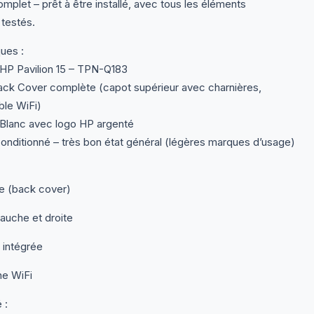
mplet – prêt à être installé, avec tous les éléments
 testés.
ques :
HP Pavilion 15 – TPN-Q183
Back Cover complète (capot supérieur avec charnières,
le WiFi)
 Blanc avec logo HP argenté
conditionné – très bon état général (légères marques d’usage)
e (back cover)
auche et droite
intégrée
ne WiFi
 :