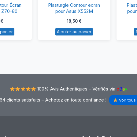
asturgie
Plasturgie
tour Écran
Plasturgie Contour ecran
Plas
ntour
Contour
o Z70-80
pour Asus X552M
pour
ran
ecran
0
€
18,50
€
ur
pour
 panier
Ajouter au panier
enovo
Asus
70-
X552M
0
100% Avis Authentiques –
Vérifiés via
e
B
a
y
64 clients satisfaits – Achetez en toute confiance !
Voir tous 