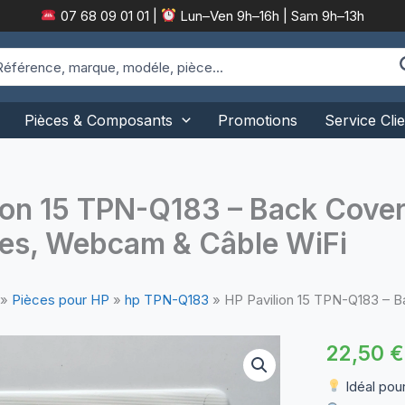
07 68 09 01 01
|
Lun–Ven 9h–16h | Sam 9h–13h
arch
:
Pièces & Composants
Promotions
Service Clie
ion 15 TPN-Q183 – Back Cove
res, Webcam & Câble WiFi
»
Pièces pour HP
»
hp TPN-Q183
»
HP Pavilion 15 TPN-Q183 – 
22,50
€
Idéal pou