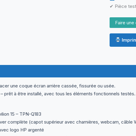
Webcam
✔ Pièce test
&
Câble
Faire une 
WiFi
Imprim
ormations complémentaires
Questions & Avis
acer une coque écran arrière cassée, fissurée ou usée.
 prêt à être installé, avec tous les éléments fonctionnels testés.
ilion 15 – TPN-Q183
ver complète (capot supérieur avec charnières, webcam, câble W
avec logo HP argenté