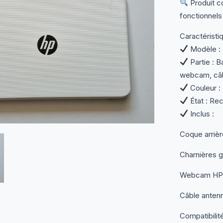
Produit co
fonctionnels
Caractéristi
Modèle : 
Partie : 
webcam, câb
Couleur :
État : Re
Inclus :
Coque arrièr
Charnières g
Webcam HP 
Câble anten
Compatibilité