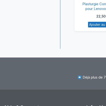
Pl
Plasturgie Con
Co
pour Lenov
Éc
22,5
po
Ajouter au
L
Z
8
Déjà plus de 7