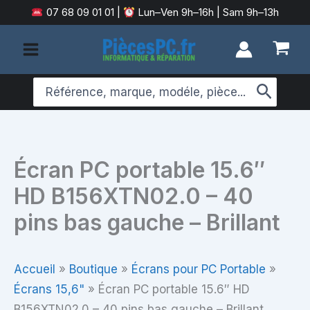
Aller
07 68 09 01 01
|
Lun–Ven 9h–16h | Sam 9h–13h
au
contenu
Search
for:
Écran PC portable 15.6″
HD B156XTN02.0 – 40
pins bas gauche – Brillant
Accueil
»
Boutique
»
Écrans pour PC Portable
»
Écrans 15,6"
»
Écran PC portable 15.6″ HD
B156XTN02.0 – 40 pins bas gauche – Brillant