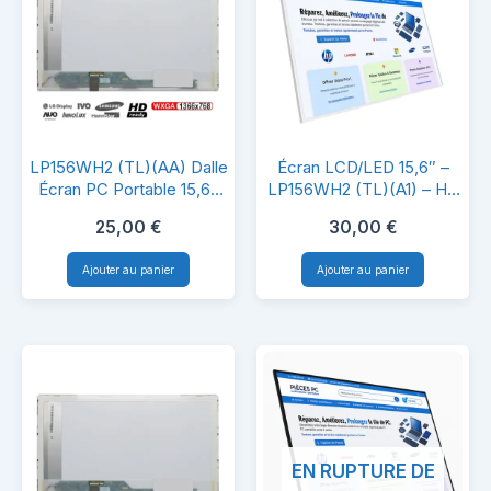
LP156WH2
Écran
LP156WH2 (TL)(AA) Dalle
Écran LCD/LED 15,6″ –
(TL)
LCD/LED
Écran PC Portable 15,6″
LP156WH2 (TL)(A1) – HD
HD LCD LED 40 Pins
1366×768 – 40 Pins à
(AA)
15,6″
25,00
€
30,00
€
droite – Haute Qualité &
Dalle
–
Compatibilité
Ajouter au panier
Ajouter au panier
Écran
LP156WH2
PC
(TL)
Portable
(A1)
15,6″
–
HD
HD
LCD
1366×768
EN RUPTURE DE
LED
–