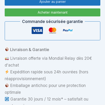
de
Ajouter au panier
Écran
PC
Acheter maintenant
portable
15.6"
Commande sécurisée garantie
HD
B156XTN02.0
–
40
pins
bas
Livraison & Garantie
gauche
–
Livraison offerte via Mondial Relay dès 20€
Brillant
d'achat
Expédition rapide sous 24h ouvrées (hors
réapprovisionnement)
Emballage antichoc pour une protection
optimale
Garantie 30 jours / 12 mois* – satisfait ou