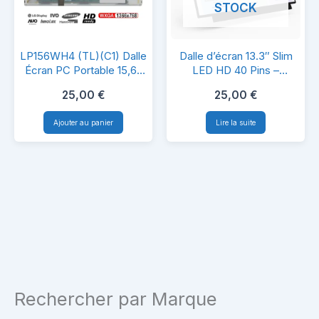
STOCK
40
40
Pins
Pins
LP156WH4
Dalle
à
LP156WH4 (TL)(C1) Dalle
Dalle d’écran 13.3″ Slim
(TL)
d’écran
Écran PC Portable 15,6″
LED HD 40 Pins –
droite
HD LCD LED 40 Pins
B133XTN01.5 –
(C1)
13.3″
–
25,00
€
25,00
€
Compatible PC Portable
Dalle
Slim
Haute
Ajouter au panier
Lire la suite
Écran
LED
Qualité
PC
HD
&
Portable
40
Compatibilité
15,6″
Pins
HD
–
LCD
B133XTN01.5
LED
–
40
Compatible
Rechercher par Marque
Pins
PC
Portable