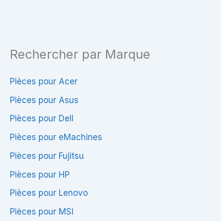
LED
HD
Slim
1366×768
30
–
Rechercher par Marque
Pins
Brillant
–
30
Pièces pour Acer
Pins
Pièces pour Asus
à
Pièces pour Dell
droite
Pièces pour eMachines
–
Haute
Pièces pour Fujitsu
Qualité
Pièces pour HP
&
Pièces pour Lenovo
Compatibilité
Pièces pour MSI