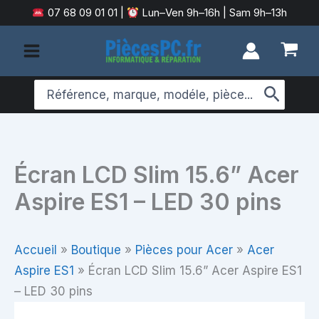
Aller
07 68 09 01 01
|
Lun–Ven 9h–16h | Sam 9h–13h
au
contenu
Search
for:
Écran LCD Slim 15.6” Acer
Aspire ES1 – LED 30 pins
Accueil
»
Boutique
»
Pièces pour Acer
»
Acer
Aspire ES1
»
Écran LCD Slim 15.6” Acer Aspire ES1
– LED 30 pins