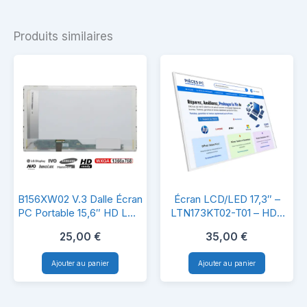
Produits similaires
B156XW02
Écran
B156XW02 V.3 Dalle Écran
Écran LCD/LED 17,3″ –
V.3
LCD/LED
PC Portable 15,6″ HD LCD
LTN173KT02-T01 – HD+
LED 40 Pins
1600×900 – Haute Qualité
Dalle
17,3″
25,00
€
35,00
€
& Compatibilité
Écran
–
Ajouter au panier
Ajouter au panier
PC
LTN173KT02-
Portable
T01