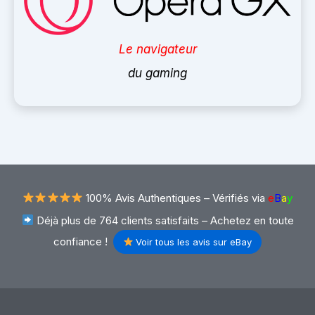
Le navigateur
du gaming
100% Avis Authentiques –
Vérifiés via
e
B
a
y
Déjà plus de 764 clients satisfaits – Achetez en toute
confiance !
Voir tous les avis sur eBay