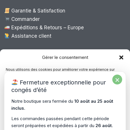
Garantie & Satisfaction
Commander
Expéditions & Retours – Europe
Assistance client
Expédition Europe
Gérer le consentement
Nous utilisons des cookies pour améliorer votre expérience sur
notre site, analyser le trafic et proposer des contenus personnalisés.
×
Livraison rapide dans toute l’Europe via
Fermeture exceptionnelle pour
Vous pouvez accepter, refuser ou gérer vos préférences à tout
“
Mondial Relay
&
Colissimo
”
moment.
congés d’été
Consultez notre politique de confidentialité pour plus d’informations.
Notre boutique sera fermée du
10 août au 25 août
inclus
.
Gérer les services
Les commandes passées pendant cette période
seront préparées et expédiées à partir du
26 août
.
Accepter