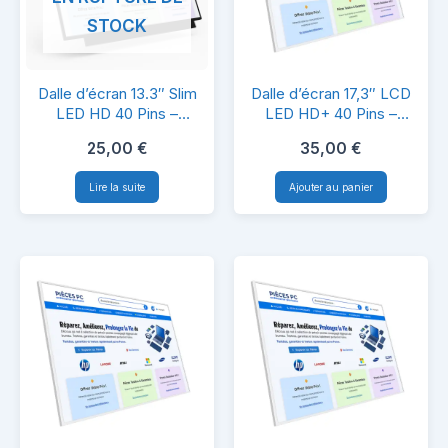
STOCK
Dalle
Dalle
Dalle d’écran 13.3″ Slim
Dalle d’écran 17,3″ LCD
d’écran
d’écran
LED HD 40 Pins –
LED HD+ 40 Pins –
B133XTN01.5 –
LP173WD1 (TL)(A3) –
13.3″
17,3″
25,00
€
35,00
€
Compatible PC Portable
Compatible PC Portable
Slim
LCD
Lire la suite
Ajouter au panier
LED
LED
HD
HD+
40
40
Pins
Pins
–
–
B133XTN01.5
LP173WD1
–
(TL)
Compatible
(A3)
PC
–