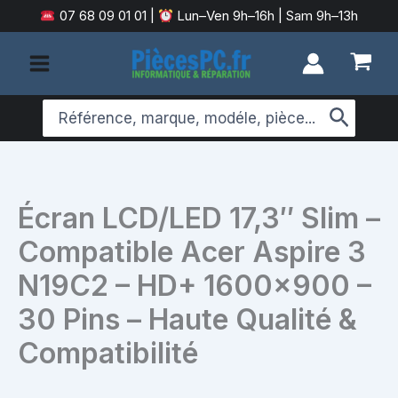
Aller
07 68 09 01 01
|
Lun–Ven 9h–16h | Sam 9h–13h
au
contenu
Search
for:
Écran LCD/LED 17,3″ Slim –
Compatible Acer Aspire 3
N19C2 – HD+ 1600×900 –
30 Pins – Haute Qualité &
Compatibilité