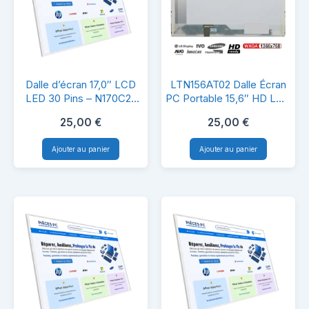
Dalle
LTN156AT02
Dalle d’écran 17,0″ LCD
LTN156AT02 Dalle Écran
d’écran
Dalle
LED 30 Pins – N170C2-
PC Portable 15,6″ HD LCD
L02 Rev.C1 – Compatible
LED 40 Pins
17,0″
Écran
25,00
€
25,00
€
PC Portable
LCD
PC
Ajouter au panier
Ajouter au panier
LED
Portable
30
15,6″
Pins
HD
–
LCD
N170C2-
LED
L02
40
Rev.C1
Pins
–