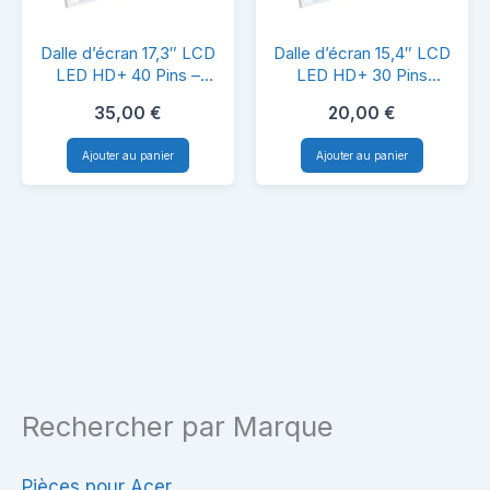
Compatible
Dalle
Dalle
PC
Dalle d’écran 17,3″ LCD
Dalle d’écran 15,4″ LCD
d’écran
d’écran
LED HD+ 40 Pins –
LED HD+ 30 Pins
Portable
B173RW01 V.3 HW5A –
Brillante/Mate –
17,3″
15,4″
35,00
€
20,00
€
Compatible PC Portable
LTN154X3-L01 –
LCD
LCD
Compatible PC Portable
Ajouter au panier
Ajouter au panier
LED
LED
HD+
HD+
40
30
Pins
Pins
–
Brillante/Mate
B173RW01
–
V.3
LTN154X3-
HW5A
L01
Rechercher par Marque
–
–
Compatible
Compatible
PC
PC
Pièces pour Acer