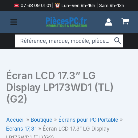
Aller
07 68 09 01 01
|
Lun–Ven 9h–16h | Sam 9h–13h
au
contenu
Search
for:
Écran LCD 17.3” LG
Display LP173WD1 (TL)
(G2)
Accueil
»
Boutique
»
Écrans pour PC Portable
»
Écrans 17,3"
»
Écran LCD 17.3” LG Display
LP173WD1 (TL)(G2)