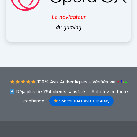
Le navigateur
du gaming
100% Avis Authentiques –
Vérifiés via
e
B
a
y
Déjà plus de 764 clients satisfaits – Achetez en toute
confiance !
Voir tous les avis sur eBay