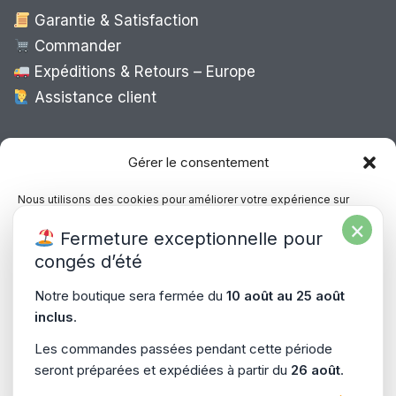
Garantie & Satisfaction
Commander
Expéditions & Retours – Europe
Assistance client
Expédition Europe
Gérer le consentement
Nous utilisons des cookies pour améliorer votre expérience sur
notre site, analyser le trafic et proposer des contenus personnalisés.
×
Livraison rapide dans toute l’Europe via
Fermeture exceptionnelle pour
Vous pouvez accepter, refuser ou gérer vos préférences à tout
“
Mondial Relay
&
Colissimo
”
moment.
congés d’été
Consultez notre politique de confidentialité pour plus d’informations.
Notre boutique sera fermée du
10 août au 25 août
inclus
.
Gérer les services
Les commandes passées pendant cette période
seront préparées et expédiées à partir du
26 août
.
Accepter