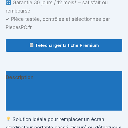
Garantie 30 jours / 12 mois* – satisfait ou
remboursé
✔ Pièce testée, contrôlée et sélectionnée par
PiecesPC.fr
Télécharger la fiche Premium
Description
Informations complémentaires
Questions & Avis
Solution idéale pour remplacer un écran
d’ordinateur portable cassé, fissuré ou défectueux.