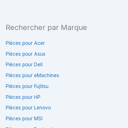
L02
LP173WD1
Rev.C1
(TL)
–
(G1)
Rechercher par Marque
Compatible
–
PC
Compatible
Portable
PC
Pièces pour Acer
Portable
Pièces pour Asus
Pièces pour Dell
Pièces pour eMachines
Pièces pour Fujitsu
Pièces pour HP
Pièces pour Lenovo
Pièces pour MSI