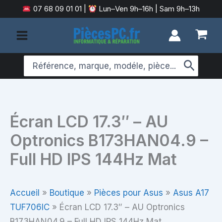
Aller
07 68 09 01 01
|
Lun–Ven 9h–16h | Sam 9h–13h
au
contenu
Search
for:
Écran LCD 17.3″ – AU
Optronics B173HAN04.9 –
Full HD IPS 144Hz Mat
Accueil
»
Boutique
»
Pièces pour Asus
»
Asus A17
TUF706IC
»
Écran LCD 17.3″ – AU Optronics
B173HAN04.9 – Full HD IPS 144Hz Mat