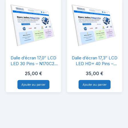
–
HD+
HD+
1600×900
1600×900
–
–
Haute
Haute
Qualité
Qualité
&
Dalle
Dalle
&
Compatibilité
Dalle d’écran 17,0″ LCD
Dalle d’écran 17,3″ LCD
d’écran
d’écran
LED 30 Pins – N170C2-
LED HD+ 40 Pins –
Compatibilité
L02 Rev.C1 – Compatible
LP173WD1 (TL)(G1) –
17,0″
17,3″
25,00
€
35,00
€
PC Portable
Compatible PC Portable
LCD
LCD
Ajouter au panier
Ajouter au panier
LED
LED
30
HD+
Pins
40
–
Pins
N170C2-
–