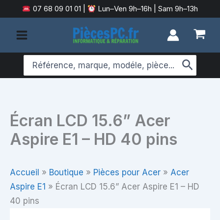
Aller
07 68 09 01 01
|
Lun–Ven 9h–16h | Sam 9h–13h
au
contenu
Search
for:
Écran LCD 15.6” Acer
Aspire E1 – HD 40 pins
Accueil
»
Boutique
»
Pièces pour Acer
»
Acer
Aspire E1
»
Écran LCD 15.6” Acer Aspire E1 – HD
40 pins