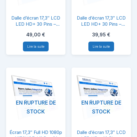
Dalle
Dalle
Dalle d’écran 17,3″ LCD
Dalle d’écran 17,3″ LCD
d’écran
d’écran
LED HD+ 30 Pins –
LED HD+ 30 Pins –
N173FGE-E23 Rev.C2 –
N173FGE-E21 Rev.C2 –
17,3″
17,3″
49,00
€
39,95
€
Compatible PC Portable
Compatible PC Portable
LCD
LCD
Lire la suite
Lire la suite
LED
LED
HD+
HD+
30
30
Pins
Pins
–
–
N173FGE-
N173FGE-
EN RUPTURE DE
EN RUPTURE DE
E23
E21
STOCK
STOCK
Rev.C2
Rev.C2
–
–
Écran
Dalle
Compatible
Compatible
Écran 17,3″ Full HD 1080p
Dalle d’écran 17,3″ LCD