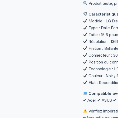
Produit testé, p
Caractéristiqu
Modèle : LG Di
Type : Dalle Éc
Taille : 15,6 po
Résolution : 13
Finition : Brillan
Connecteur : 30
Position du conn
Technologie : 
Couleur : Noir / 
État : Reconditio
Compatible av
✔ Acer ✔ ASUS ✔ D
Vérifiez impéra
même taille peuvent