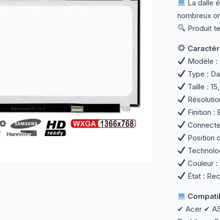
La dalle 
nombreux ord
Produit te
Caractéri
Modèle :
Type : Da
Taille : 1
Résolutio
Finition : 
Connecteu
Position d
Technolo
Couleur : 
État : Rec
Compatib
✔ Acer ✔ A