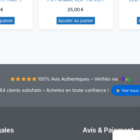
Brillant –
LED 30 Pins
(TL)
,6″
Écran
0
€
25,00
€
te – Haute
im
PC
patibilité
 panier
Ajouter au panier
Portable
P156WHB
15,6″
TP)
HD
1)
LCD
LED
D
30
366×768
Pins
100% Avis Authentiques –
Vérifiés via
e
B
a
y
illant
64 clients satisfaits – Achetez en toute confiance !
Voir tous 
0
ns
oite
gales
Avis & Paiement