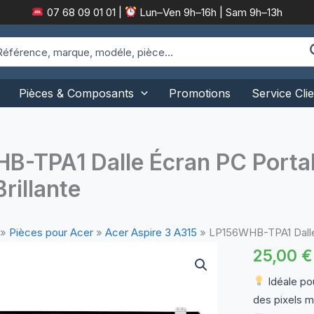
07 68 09 01 01
|
Lun–Ven 9h–16h | Sam 9h–13h
arch
:
Pièces & Composants
Promotions
Service Clie
-TPA1 Dalle Écran PC Portab
rillante
»
Pièces pour Acer
»
Acer Aspire 3 A315
»
LP156WHB-TPA1 Dalle 
25,00
€
Idéale pou
des pixels m