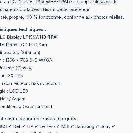
écran LG Display LP156WHB-TPA1 est compatible avec de
inateurs portables utilisant cette référence.
sté, propre, 100 % fonctionnel, conforme aux photos réelles.
stiques techniques :
 LG Display LP156WHB-TPA1
lle Écran LCD LED Slim
5,6 pouces (39,6 cm)
n : 1366 × 768 (HD WXGA)
Brillante (Glossy)
r : 30 Pins
u connecteur : Bas côté droit
gie : LCD LED
Noir / Argent
onditionné (Excellent état)
le avec de nombreuses marques :
SUS ✔ Dell ✔ HP ✔ Lenovo ✔ MSI ✔ Samsung ✔ Sony ✔