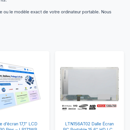
le ou le modèle exact de votre ordinateur portable. Nous
Dalle
LTN156AT02
le d’écran 17,1″ LCD
LTN156AT02 Dalle Écran
d’écran
Dalle
30 Pins – LP171WP4
PC Portable 15,6″ HD LCD