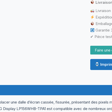
15,6"
Livraiso
HD
Livraison 
LCD
LED
Expéditio
Slim
Emballage
30
Garantie 3
Pins
Brillante
✔ Pièce test
Faire une 
Imprim
ormations complémentaires
Questions & Avis
lacer une dalle d’écran cassée, fissurée, présentant des pixels m
G Display LP156WHB-TPA1 est compatible avec de nombreux ordina