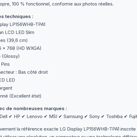
ropre, 100 % fonctionnel, conforme aux photos réelles.
es techniques :
splay LP156WHB-TPA1
ran LCD LED Slim
uces (39,6 cm)
66 × 768 (HD WXGA)
te (Glossy)
 Pins
ecteur : Bas côté droit
LCD LED
Argent
nné (Excellent état)
ec de nombreuses marques :
ell ✔ HP ✔ Lenovo ✔ MSI ✔ Samsung ✔ Sony ✔ Toshiba ✔ Fujit
tivement la référence exacte LG Display LP156WHB-TPA1 inscrite
 utiliser une résolution, un connecteur ou une technologie différe