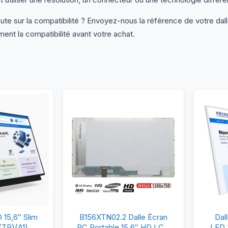
te sur la compatibilité ? Envoyez-nous la référence de votre dal
ment la compatibilité avant votre achat.
ran
B156XTN02.2
15,6″ Slim
B156XTN02.2 Dalle Écran
Dal
CD/LED
Dalle
TP)(A1) –
PC Portable 15,6″ HD LCD
LED 