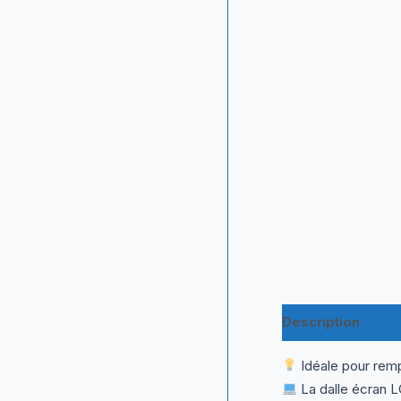
Description
Inf
Idéale pour remp
La dalle écran L