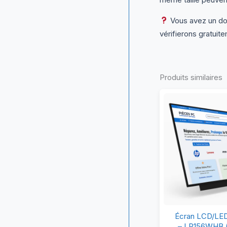
Vous avez un dou
vérifierons gratuite
Produits similaires
Éc
Écran LCD/LED 
L
– LP156WHB (