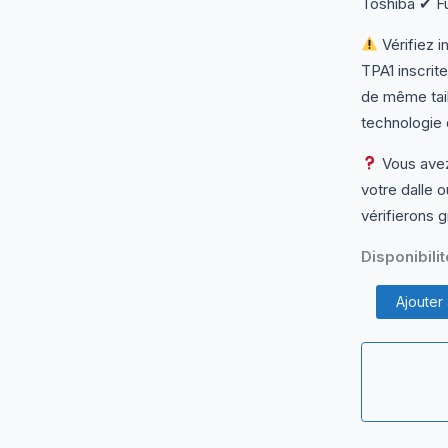
Toshiba ✔ F
Vérifiez 
TPA1 inscrit
de même tail
technologie 
Vous avez
votre dalle 
vérifierons g
Disponibilit
quantité
Ajouter
de
LP156WHB-
TPA1
Dalle
Écran
PC
Portable