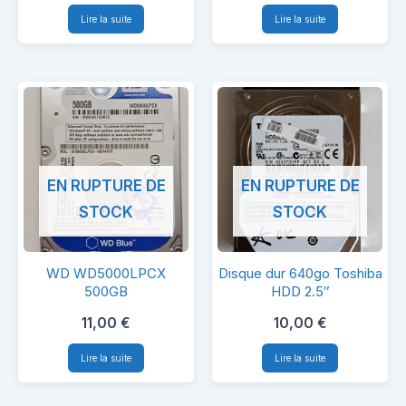
1T
500go
Lire la suite
Lire la suite
HDD
HDD
2.5″
2.5″
EN RUPTURE DE
EN RUPTURE DE
STOCK
STOCK
WD
Disque
WD WD5000LPCX
Disque dur 640go Toshiba
WD5000LPCX
dur
500GB
HDD 2.5″
500GB
640go
11,00
€
10,00
€
Toshiba
Lire la suite
Lire la suite
HDD
2.5″