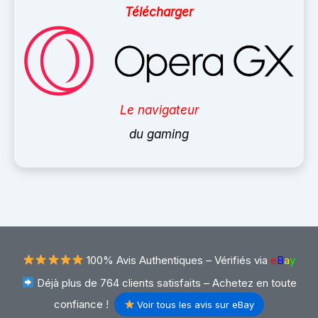
Télécharger
Le navigateur
du gaming
100% Avis Authentiques –
Vérifiés via
e
B
a
y
Déjà plus de 764 clients satisfaits – Achetez en toute
confiance !
Voir tous les avis sur eBay