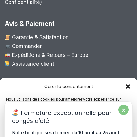
Confidentialité)
Avis & Paiement
Garantie & Satisfaction
Commander
Expéditions & Retours – Europe
Assistance client
Expédition Europe
Gérer le consentement
Nous utilisons des cookies pour améliorer votre expérience sur
notre site, analyser le trafic et proposer des contenus personnalisés.
×
Livraison rapide dans toute l’Europe via
Fermeture exceptionnelle pour
Vous pouvez accepter, refuser ou gérer vos préférences à tout
“
Mondial Relay
&
Colissimo
”
moment.
congés d’été
Consultez notre politique de confidentialité pour plus d’informations.
Notre boutique sera fermée du
10 août au 25 août