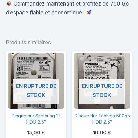
Commandez maintenant et profitez de 750 Go
d’espace fiable et économique !
Produits similaires
EN RUPTURE DE
EN RUPTURE DE
STOCK
STOCK
Disque
Disque
Disque dur Samsung 1T
Disque dur Toshiba 500go
dur
dur
HDD 2.5″
HDD 2.5″
Samsung
Toshiba
15,00
€
10,00
€