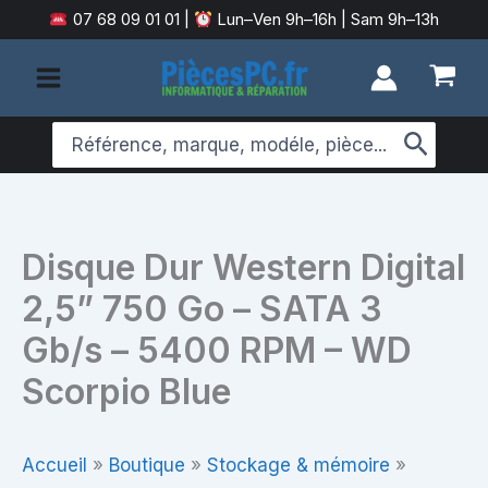
Aller
07 68 09 01 01
|
Lun–Ven 9h–16h | Sam 9h–13h
au
contenu
Search
for:
Disque Dur Western Digital
2,5” 750 Go – SATA 3
Gb/s – 5400 RPM – WD
Scorpio Blue
Accueil
»
Boutique
»
Stockage & mémoire
»