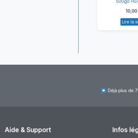
500go HD
S
10,0
5
Lire la s
H
2.
Déjà plus de 7
Aide & Support
Infos lé