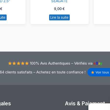
D 2.5″
SEAGATE
amsung
500go
0
€
9,00
€
00go
2.5″
uite
Lire la suite
DD
SEAGATE
5″
100% Avis Authentiques –
Vérifiés via
e
B
a
y
64 clients satisfaits – Achetez en toute confiance !
Voir tous 
gales
Avis & Paiement