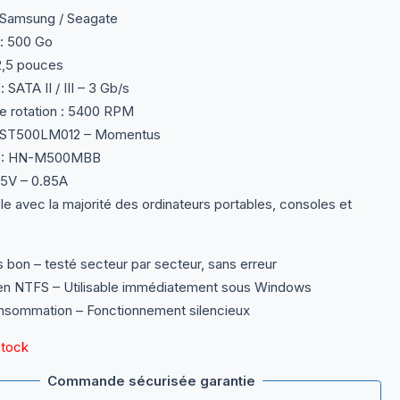
Samsung / Seagate
: 500 Go
2,5 pouces
 SATA II / III – 3 Gb/s
e rotation : 5400 RPM
 ST500LM012 – Momentus
 : HN-M500MBB
 5V – 0.85A
e avec la majorité des ordinateurs portables, consoles et
s bon – testé secteur par secteur, sans erreur
n NTFS – Utilisable immédiatement sous Windows
nsommation – Fonctionnement silencieux
stock
Commande sécurisée garantie