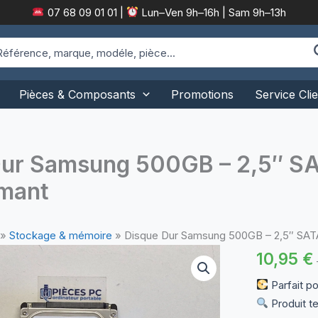
07 68 09 01 01
|
Lun–Ven 9h–16h | Sam 9h–13h
arch
:
Pièces & Composants
Promotions
Service Clie
Dur Samsung 500GB – 2,5″ SA
rmant
»
Stockage & mémoire
»
Disque Dur Samsung 500GB – 2,5″ SAT
10,95
€
Parfait p
Produit te