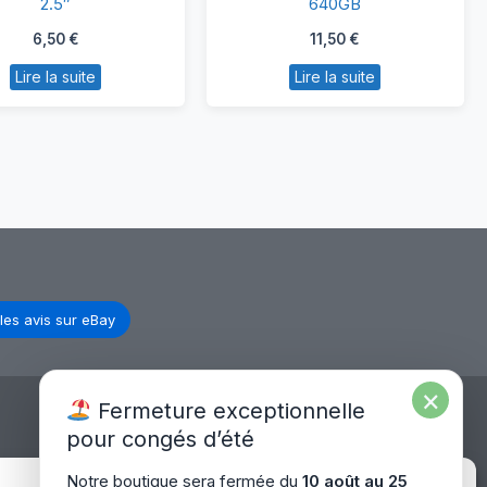
2.5″
640GB
HGST
640GB
6,50
€
11,50
€
320go
Lire la suite
Lire la suite
2.5″
les avis sur eBay
×
Fermeture exceptionnelle
pour congés d’été
Expédition Europe
Notre boutique sera fermée du
10 août au 25