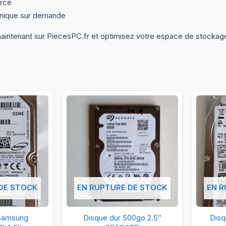
rcé
nique sur demande
ntenant sur PiecesPC.fr et optimisez votre espace de stockag
DE STOCK
EN RUPTURE DE STOCK
EN R
isque
Disque
 Samsung
Disque dur 500go 2.5″
Disq
r
dur