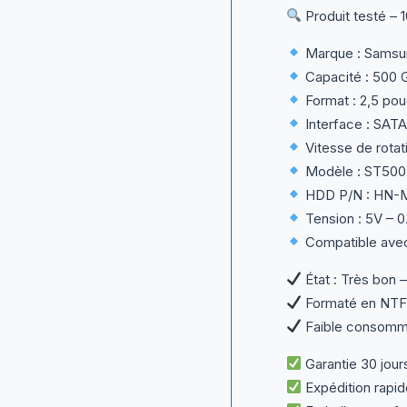
Produit testé – 1
Marque : Samsu
Capacité : 500 
Format : 2,5 po
Interface : SATA I
Vitesse de rota
Modèle : ST50
HDD P/N : HN
Tension : 5V – 
Compatible avec 
État : Très bon –
Formaté en NTFS
Faible consomma
Garantie 30 jour
Expédition rapid