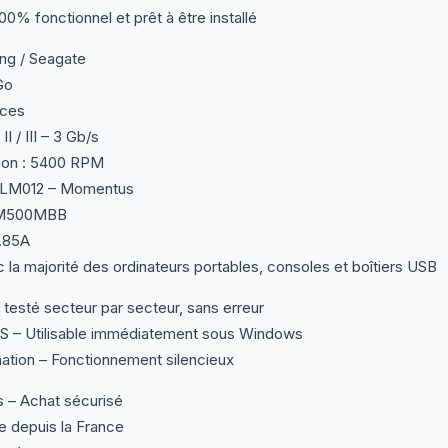
00% fonctionnel et prêt à être installé
ng / Seagate
Go
uces
I / III – 3 Gb/s
tion : 5400 RPM
0LM012 – Momentus
-M500MBB
0.85A
la majorité des ordinateurs portables, consoles et boîtiers USB
 testé secteur par secteur, sans erreur
 – Utilisable immédiatement sous Windows
tion – Fonctionnement silencieux
s – Achat sécurisé
e depuis la France