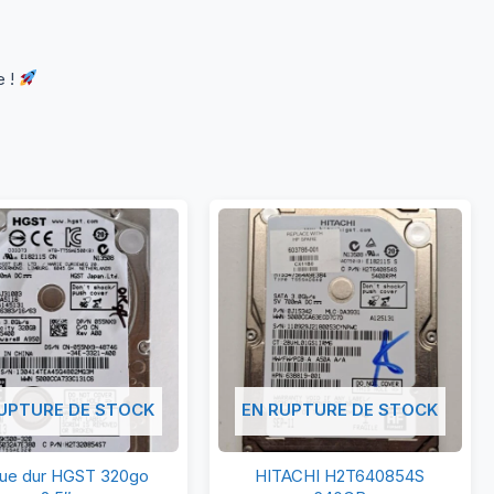
e !
UPTURE DE STOCK
EN RUPTURE DE STOCK
Disque
HITACHI
ue dur HGST 320go
HITACHI H2T640854S
dur
H2T640854S