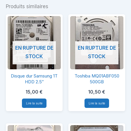
Produits similaires
EN RUPTURE DE
EN RUPTURE DE
STOCK
STOCK
Disque
Toshiba
Disque dur Samsung 1T
Toshiba MQ01ABF050
dur
MQ01ABF050
HDD 2.5″
500GB
Samsung
500GB
15,00
€
10,50
€
1T
Lire la suite
Lire la suite
HDD
2.5″