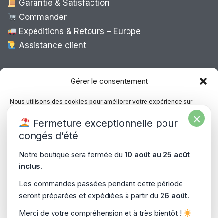
Garantie & Satisfaction
Commander
Expéditions & Retours – Europe
Assistance client
Expédition Europe
Gérer le consentement
Nous utilisons des cookies pour améliorer votre expérience sur
notre site, analyser le trafic et proposer des contenus personnalisés.
×
Livraison rapide dans toute l’Europe via
Fermeture exceptionnelle pour
Vous pouvez accepter, refuser ou gérer vos préférences à tout
“
Mondial Relay
&
Colissimo
”
moment.
congés d’été
Consultez notre politique de confidentialité pour plus d’informations.
Notre boutique sera fermée du
10 août au 25 août
inclus
.
Gérer les services
Les commandes passées pendant cette période
seront préparées et expédiées à partir du
26 août
.
Accepter
Copyright © 2026
PiecesPC.fr
| Développement & Design
Merci de votre compréhension et à très bientôt !