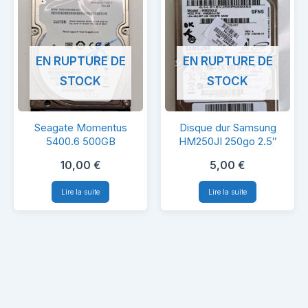
EN RUPTURE DE
EN RUPTURE DE
STOCK
STOCK
Seagate
Disque
Seagate Momentus
Disque dur Samsung
Momentus
dur
5400.6 500GB
HM250JI 250go 2.5″
5400.6
Samsung
10,00
€
5,00
€
500GB
HM250JI
Lire la suite
Lire la suite
250go
2.5″