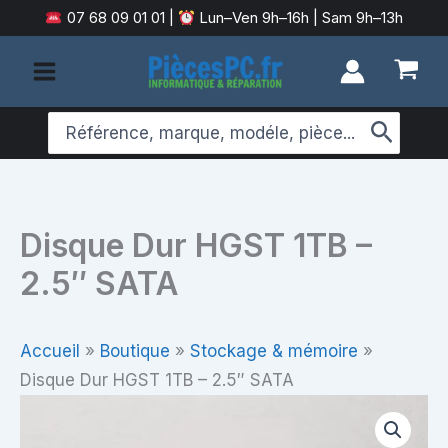
Aller
07 68 09 01 01
|
Lun–Ven 9h–16h | Sam 9h–13h
au
contenu
Search
for:
Disque Dur HGST 1TB –
2.5″ SATA
Accueil
»
Boutique
»
Stockage & mémoire
»
Disque Dur HGST 1TB – 2.5″ SATA