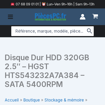
Aller
07 68 09 01 01
|
Lun–Ven 9h–16h | Sam 9h–13h
au
contenu
Search
for:
Disque Dur HDD 320GB
2.5″ – HGST
HTS543232A7A384 –
SATA 5400RPM
Accueil
»
Boutique
»
Stockage & mémoire
»