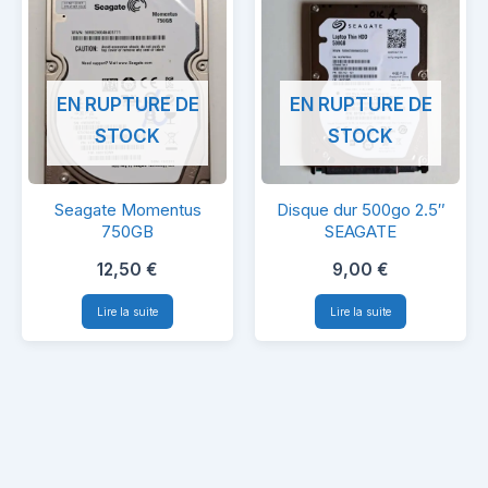
EN RUPTURE DE
EN RUPTURE DE
STOCK
STOCK
Seagate
Disque
Seagate Momentus
Disque dur 500go 2.5″
Momentus
dur
750GB
SEAGATE
750GB
500go
12,50
€
9,00
€
2.5″
Lire la suite
Lire la suite
SEAGATE