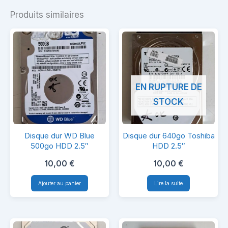
Produits similaires
EN RUPTURE DE
STOCK
Disque
Disque
Disque dur WD Blue
Disque dur 640go Toshiba
dur
dur
500go HDD 2.5″
HDD 2.5″
WD
640go
10,00
€
10,00
€
Blue
Toshiba
Ajouter au panier
Lire la suite
500go
HDD
HDD
2.5″
2.5″