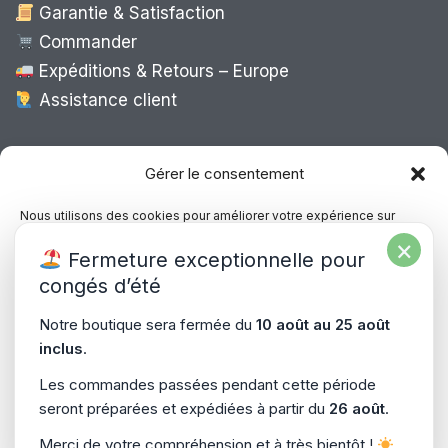
Garantie & Satisfaction
Commander
Expéditions & Retours – Europe
Assistance client
Expédition Europe
Gérer le consentement
Nous utilisons des cookies pour améliorer votre expérience sur
notre site, analyser le trafic et proposer des contenus personnalisés.
×
Livraison rapide dans toute l’Europe via
Fermeture exceptionnelle pour
Vous pouvez accepter, refuser ou gérer vos préférences à tout
“
Mondial Relay
&
Colissimo
”
moment.
congés d’été
Consultez notre politique de confidentialité pour plus d’informations.
Notre boutique sera fermée du
10 août au 25 août
inclus
.
Gérer les services
Les commandes passées pendant cette période
seront préparées et expédiées à partir du
26 août
.
Accepter
Copyright © 2026
PiecesPC.fr
| Développement & Design
Merci de votre compréhension et à très bientôt !