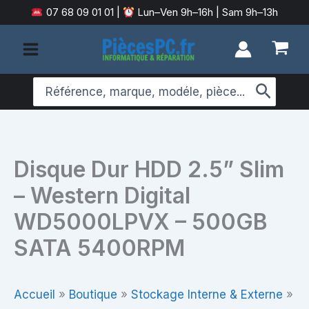
Aller
07 68 09 01 01
|
Lun–Ven 9h–16h | Sam 9h–13h
au
contenu
Search
for:
Disque Dur HDD 2.5” Slim
– Western Digital
WD5000LPVX – 500GB
SATA 5400RPM
Accueil
»
Boutique
»
Stockage Interne & Externe
»