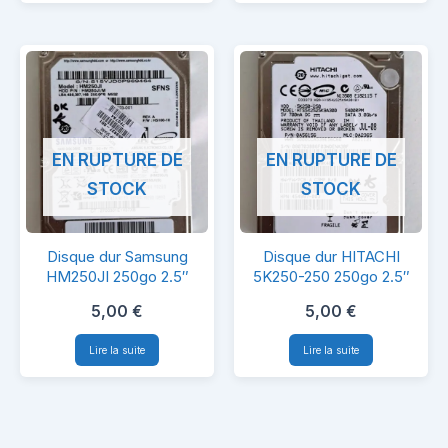
2.5″
EN RUPTURE DE
EN RUPTURE DE
STOCK
STOCK
Disque
Disque
Disque dur Samsung
Disque dur HITACHI
dur
dur
HM250JI 250go 2.5″
5K250-250 250go 2.5″
Samsung
HITACHI
5,00
€
5,00
€
HM250JI
5K250-
Lire la suite
Lire la suite
250go
250
2.5″
250go
2.5″