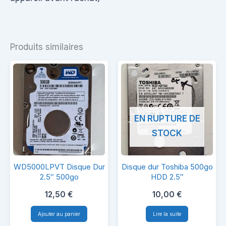
Produits similaires
EN RUPTURE DE
STOCK
WD5000LPVT
Disque
WD5000LPVT Disque Dur
Disque dur Toshiba 500go
Disque
dur
2.5″ 500go
HDD 2.5″
Dur
Toshiba
12,50
€
10,00
€
2.5″
500go
Ajouter au panier
Lire la suite
500go
HDD