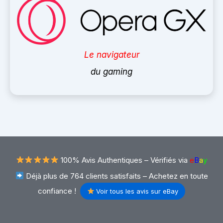
Le navigateur
du gaming
100% Avis Authentiques –
Vérifiés via
e
B
a
y
Déjà plus de 764 clients satisfaits – Achetez en toute
confiance !
Voir tous les avis sur eBay