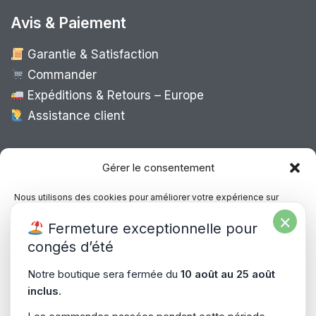
Avis & Paiement
Garantie & Satisfaction
Commander
Expéditions & Retours – Europe
Assistance client
Expédition Europe
Gérer le consentement
Nous utilisons des cookies pour améliorer votre expérience sur
notre site, analyser le trafic et proposer des contenus personnalisés.
×
Livraison rapide dans toute l’Europe via
Fermeture exceptionnelle pour
Vous pouvez accepter, refuser ou gérer vos préférences à tout
“
Mondial Relay
&
Colissimo
”
moment.
congés d’été
Consultez notre politique de confidentialité pour plus d’informations.
Notre boutique sera fermée du
10 août au 25 août
inclus
.
Gérer les services