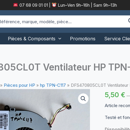
07 68 09 01 01
|
Lun–Ven 9h–16h | Sam 9h–13h
arch
:
Pièces & Composants
Promotions
Service Clie
05CL0T Ventilateur HP TPN
»
Pièces pour HP
»
hp TPN-C117
»
DFS470805CL0T Ventilateur
5,50
€
Article reco
Testé et fon
Disponibilit