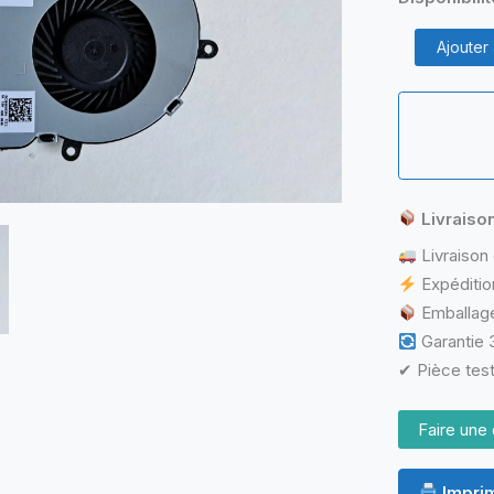
quantité
Ajouter
de
DFS470805
Ventilateur
HP
TPN-
C117
Livraiso
Livraison 
Expéditio
Emballage
Garantie 3
✔ Pièce test
Faire une 
Imprim