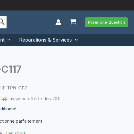
Poser une Question
nt
Réparations & Services
-C117
 HP TPN-C117
—
Livraison offerte dès 20€
nditionné
ctionne parfaitement
é :
1 en stock