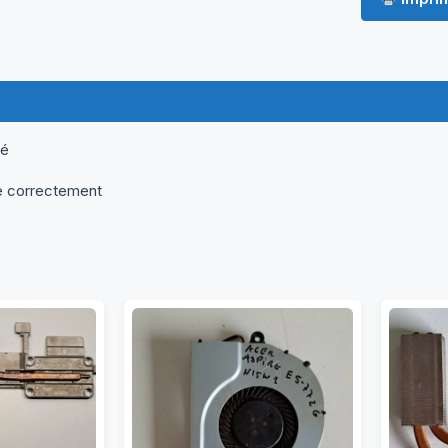
ormations complémentaires
Questions & Avis
né
e correctement