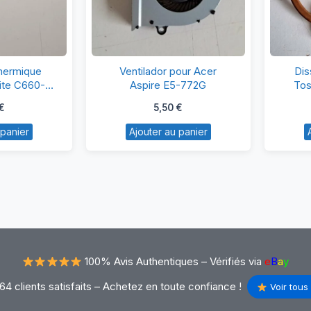
ssipateur
Ventilador
thermique
Ventilador pour Acer
Dis
ermique
pour
lite C660-
Aspire E5-772G
Tos
shiba
Acer
€
5,50
€
tellite
Aspire
 panier
Ajouter au panier
660-
E5-
RP
772G
100% Avis Authentiques –
Vérifiés via
e
B
a
y
64 clients satisfaits – Achetez en toute confiance !
Voir tous 