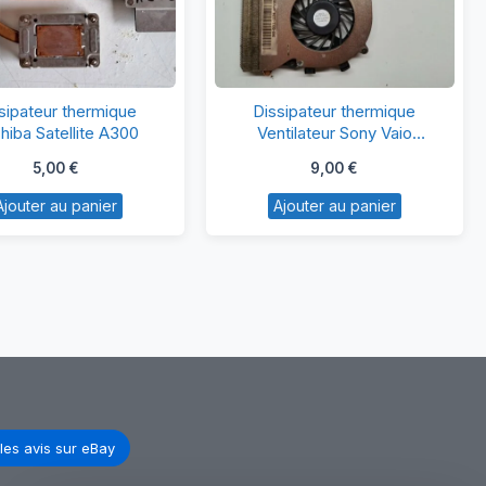
Dissipateur
Dissipateur
sipateur thermique
Dissipateur thermique
thermique
thermique
hiba Satellite A300
Ventilateur Sony Vaio
PCG-91111M
Toshiba
Ventilateur
5,00
€
9,00
€
Satellite
Sony
Ajouter au panier
Ajouter au panier
A300
Vaio
PCG-
91111M
les avis sur eBay