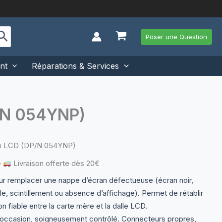
Poser une Question
nt
Réparations & Services
P/N 054YNP)
ran LCD (DP/N 054YNP)
—
Livraison offerte dès 20€
ur remplacer une nappe d’écran défectueuse (écran noir,
le, scintillement ou absence d’affichage). Permet de rétablir
n fiable entre la carte mère et la dalle LCD.
’occasion, soigneusement contrôlé. Connecteurs propres,