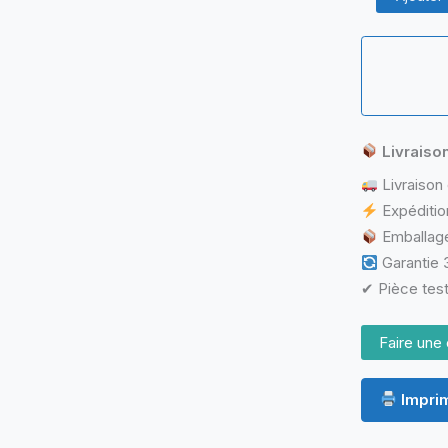
de
Dell
Vostro
15
–
Nappe
écran
LCD
Livraiso
(DP/N
Livraison 
054YNP)
Expéditio
Emballage
Garantie 3
✔ Pièce test
Faire une 
Imprim