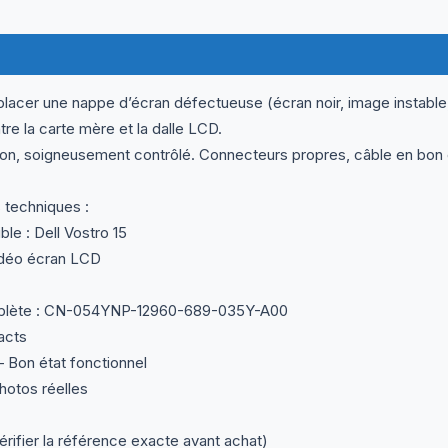
ormations complémentaires
Questions & Avis
lacer une nappe d’écran défectueuse (écran noir, image instable,
tre la carte mère et la dalle LCD.
on, soigneusement contrôlé. Connecteurs propres, câble en bon éta
 techniques :
e : Dell Vostro 15
idéo écran LCD
lète : CN-054YNP-12960-689-035Y-A00
acts
– Bon état fonctionnel
otos réelles
érifier la référence exacte avant achat)