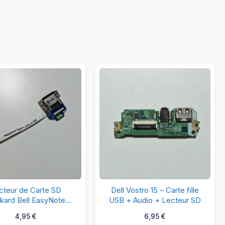
Lecteur
Dell
cteur de Carte SD
Dell Vostro 15 – Carte fille
de
Vostro
kard Bell EasyNote
USB + Audio + Lecteur SD
W91 – NEW70 LS-
Carte
15
4,95
€
6,95
€
5898P
SD
–