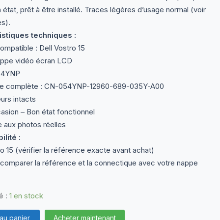
état, prêt à être installé. Traces légères d’usage normal (voir
es).
istiques techniques :
mpatible : Dell Vostro 15
ppe vidéo écran LCD
54YNP
e complète : CN-054YNP-12960-689-035Y-A00
rs intacts
asion – Bon état fonctionnel
aux photos réelles
lité :
o 15 (vérifier la référence exacte avant achat)
comparer la référence et la connectique avec votre nappe
é :
1 en stock
 au panier
Acheter maintenant