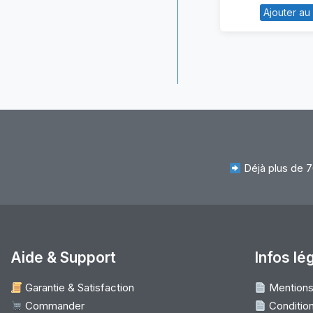
Ajouter au
S
+
J
Au
a
N
–
A
As
Déjà plus de 7
ES
5
(L
D
Aide & Support
Infos lé
Garantie & Satisfaction
Mentions
Commander
Condition