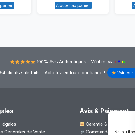
 panier
Ajouter au panier
D
Connecteur
SATA
ack
disque
dio
dur
vec
/
appe
câble
HDD
100% Avis Authentiques –
Vérifiés via
e
B
a
y
cer
(0C45987)
pire
64 clients satisfaits – Achetez en toute confiance !
Voir tous 
1-
32G
S-
671P)
gales
Avis & Paiement
 légales
Garantie & Satisfaction
s Générales de Vente
Commander
Nous utilis