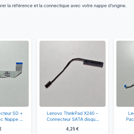
r la référence et la connectique avec votre nappe d’origine.
rte
Lenovo
ecteur SD +
Lenovo ThinkPad X240 –
Le
SB
ThinkPad
ec Nappe –
Connecteur SATA disque
Pac
 ES1-532G
dur / câble HDD
PE
X240
€
4,25
€
71P)
(0C45987)
cteur
–