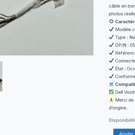
câble en bon 
photos réell
Caractér
Modèle co
Type : Na
DP/N : 0
Référenc
Connecteu
État : Occ
Conforme 
Compatibi
Dell Vostr
Merci de 
d’origine.
Disponibilit
quantité
Ajouter