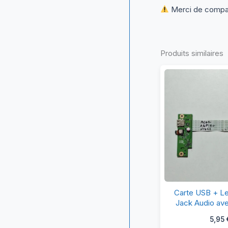
Merci de compare
Produits similaires
Ca
Carte USB + L
U
Jack Audio av
Acer Aspire
+
5,95
(LS-D6
Le