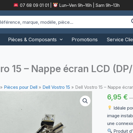
07 68 09 01 01
|
Lun–Ven 9h–16h | Sam 9h–13h
arch
:
Pièces & Composants
Promotions
Service Clie
tro 15 – Nappe écran LCD (D
»
Pièces pour Dell
»
Dell Vostro 15
»
Dell Vostro 15 – Nappe éc
6,95
€
Idéale po
image instab
une connexio
Produit d