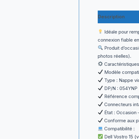
Description
Inf
Idéale pour remp
connexion fiable en
Produit d’occasi
photos réelles).
Caractéristiques
Modèle compatibl
Type : Nappe v
DP/N : 054YNP
Référence comp
Connecteurs int
État : Occasion 
Conforme aux ph
Compatibilité :
Dell Vostro 15 (v