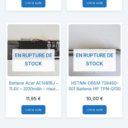
Lire la suite
Lire la suite
1BRS
Aspire
–
5738
10,8V
/
/
5338
4200mAh
EN RUPTURE DE
EN RUPTURE DE
STOCK
STOCK
Batterie
HSTNN-
Batterie Acer AC14B18J –
HSTNN-DB5M 728460-
Acer
DB5M
11.4V – 3220mAh – Haute
001 Batterie HP TPN-Q130
Qualité
AC14B18J
728460-
11,95
€
10,00
€
–
001
Lire la suite
Lire la suite
11.4V
Batterie
–
HP