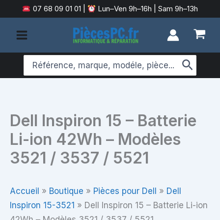
Aller
07 68 09 01 01
|
Lun–Ven 9h–16h | Sam 9h–13h
au
contenu
Search
for:
Dell Inspiron 15 – Batterie
Li-ion 42Wh – Modèles
3521 / 3537 / 5521
Accueil
»
Boutique
»
Pièces pour Dell
»
Dell
Inspiron 15-3521
»
Dell Inspiron 15 – Batterie Li-ion
42Wh – Modèles 3521 / 3537 / 5521