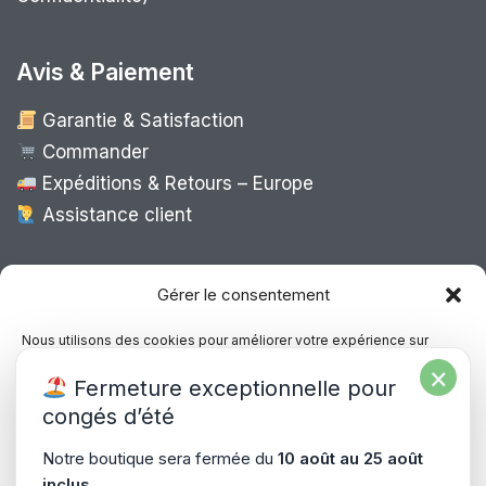
Avis & Paiement
Garantie & Satisfaction
Commander
Expéditions & Retours – Europe
Assistance client
Expédition Europe
Gérer le consentement
Nous utilisons des cookies pour améliorer votre expérience sur
notre site, analyser le trafic et proposer des contenus personnalisés.
×
Livraison rapide dans toute l’Europe via
Fermeture exceptionnelle pour
Vous pouvez accepter, refuser ou gérer vos préférences à tout
“
Mondial Relay
&
Colissimo
”
moment.
congés d’été
Consultez notre politique de confidentialité pour plus d’informations.
Notre boutique sera fermée du
10 août au 25 août
inclus
.