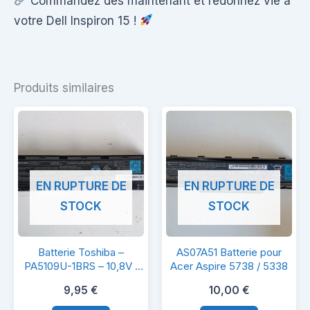
Commandez dès maintenant et redonnez vie à
votre Dell Inspiron 15 !
Produits similaires
EN RUPTURE DE
EN RUPTURE DE
STOCK
STOCK
Batterie
AS07A51
Batterie Toshiba –
AS07A51 Batterie pour
Toshiba
Batterie
PA5109U-1BRS – 10,8V /
Acer Aspire 5738 / 5338
4200mAh
–
pour
9,95
€
10,00
€
PA5109U-
Acer