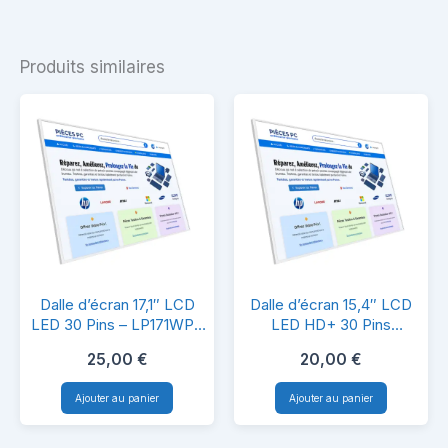
Produits similaires
Dalle
Dalle
Dalle d’écran 17,1″ LCD
Dalle d’écran 15,4″ LCD
d’écran
d’écran
LED 30 Pins – LP171WP4
LED HD+ 30 Pins
(TL)(N1/2) – Compatible
Brillante/Mate –
17,1″
15,4″
25,00
€
20,00
€
PC Portable
LTN154X3-L01 –
LCD
LCD
Compatible PC Portable
Ajouter au panier
Ajouter au panier
LED
LED
30
HD+