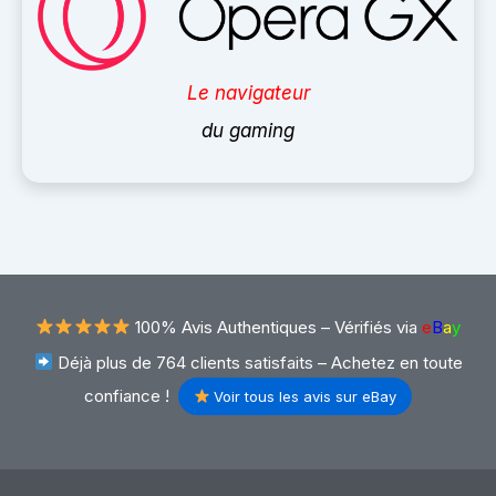
Le navigateur
du gaming
100% Avis Authentiques –
Vérifiés via
e
B
a
y
Déjà plus de 764 clients satisfaits – Achetez en toute
confiance !
Voir tous les avis sur eBay