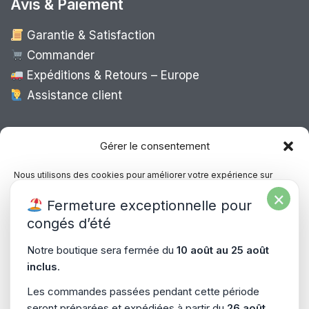
Avis & Paiement
Garantie & Satisfaction
Commander
Expéditions & Retours – Europe
Assistance client
Expédition Europe
Gérer le consentement
Nous utilisons des cookies pour améliorer votre expérience sur
notre site, analyser le trafic et proposer des contenus personnalisés.
×
Livraison rapide dans toute l’Europe via
Fermeture exceptionnelle pour
Vous pouvez accepter, refuser ou gérer vos préférences à tout
“
Mondial Relay
&
Colissimo
”
moment.
congés d’été
Consultez notre politique de confidentialité pour plus d’informations.
Notre boutique sera fermée du
10 août au 25 août
inclus
.
Gérer les services
Les commandes passées pendant cette période
seront préparées et expédiées à partir du
26 août
.