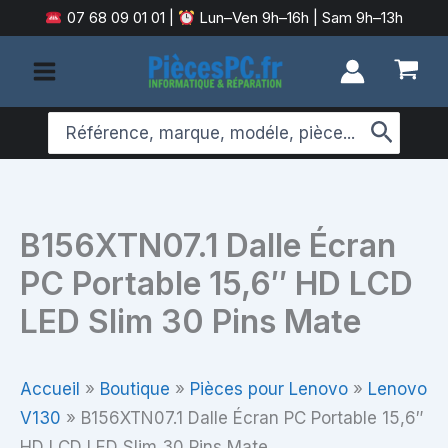
Aller
07 68 09 01 01
|
Lun–Ven 9h–16h | Sam 9h–13h
au
contenu
Search
for:
B156XTN07.1 Dalle Écran
PC Portable 15,6″ HD LCD
LED Slim 30 Pins Mate
Accueil
»
Boutique
»
Pièces pour Lenovo
»
Lenovo
V130
»
B156XTN07.1 Dalle Écran PC Portable 15,6″
HD LCD LED Slim 30 Pins Mate