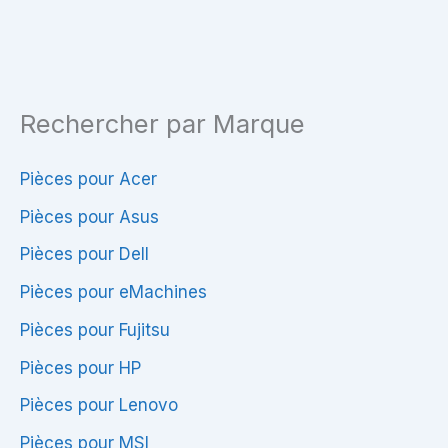
HD
HD
1366×768
LCD
–
LED
40
40
Rechercher par Marque
Pins
Pins
à
droite
Pièces pour Acer
–
Pièces pour Asus
Haute
Pièces pour Dell
Qualité
Pièces pour eMachines
&
Compatibilité
Pièces pour Fujitsu
Pièces pour HP
Pièces pour Lenovo
Pièces pour MSI