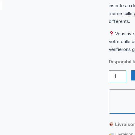
inscrite au 
même taille p
différents.
Vous avez
votre dalle 
vérifierons g
Disponibilit
quantité
de
LP156WH4
(TL)
(N2)
Dalle
Écran
PC
Portable
Livraiso
15,6"
HD
Livraison 