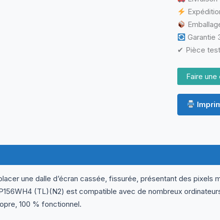
LCD
Expéditio
LED
Emballage
40
Pins
Garantie 3
✔ Pièce test
Faire une 
Imprim
ormations complémentaires
Questions & Avis
lacer une dalle d’écran cassée, fissurée, présentant des pixels m
P156WH4 (TL)(N2) est compatible avec de nombreux ordinateurs p
ropre, 100 % fonctionnel.