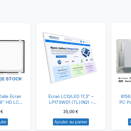
DE STOCK
156XTN04.2
Écran
alle Écran
Écran LCD/LED 17,3″ –
B156
lle
LCD/LED
5,6″ HD LCD
LP173WD1 (TL)(N2) –
PC Po
0 Pins
HD+ 1600×900 – Haute
ran
17,3″
0
€
35,00
€
Qualité & Compatibilité
C
–
uite
Ajouter au panier
rtable
LP173WD1