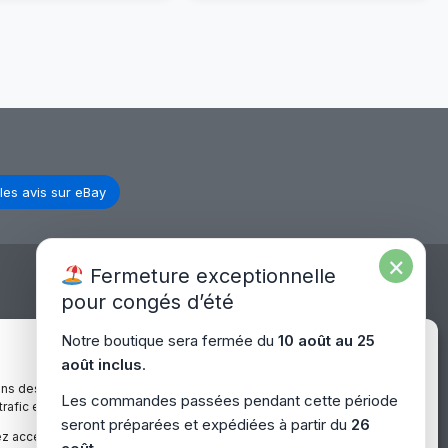
15,6″
Portable
HD
15,6″
LCD
HD
LED
LCD
30
LED
Pins
40
Pins
les avis sur eBay
×
Fermeture exceptionnelle
pour congés d’été
Expédition Europe
Notre boutique sera fermée du
10 août au 25
Gérer le consentement
août inclus
.
ons des cookies pour améliorer votre expérience sur notre site,
Livraison rapide dans toute l’Europe via
Les commandes passées pendant cette période
 trafic et proposer des contenus personnalisés.
– Europe
“
Mondial Relay
&
Colissimo
”
seront préparées et expédiées à partir du
26
z accepter, refuser ou gérer vos préférences à tout moment.