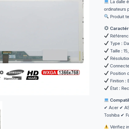
La dalle 
ordinateurs p
Produit te
Caractéri
Référenc
Type : Da
Taille : 1
Résolutio
Connecteu
Position 
Finition : 
État : Rec
Compatib
✔ Acer ✔ A
Toshiba ✔ F
Vérifiez 