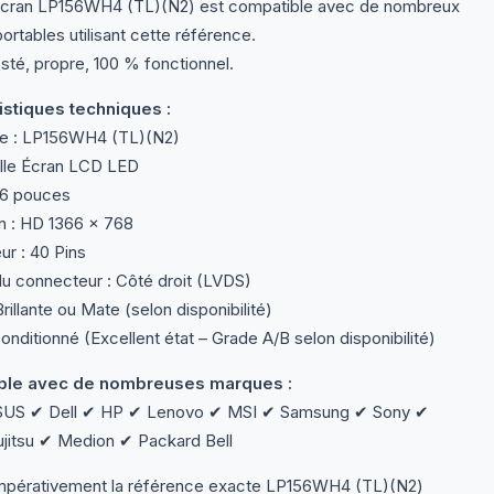
écran LP156WH4 (TL)(N2) est compatible avec de nombreux
ortables utilisant cette référence.
sté, propre, 100 % fonctionnel.
stiques techniques :
e : LP156WH4 (TL)(N2)
lle Écran LCD LED
5,6 pouces
n : HD 1366 × 768
r : 40 Pins
du connecteur : Côté droit (LVDS)
Brillante ou Mate (selon disponibilité)
onditionné (Excellent état – Grade A/B selon disponibilité)
le avec de nombreuses marques :
SUS ✔ Dell ✔ HP ✔ Lenovo ✔ MSI ✔ Samsung ✔ Sony ✔
ujitsu ✔ Medion ✔ Packard Bell
impérativement la référence exacte LP156WH4 (TL)(N2)