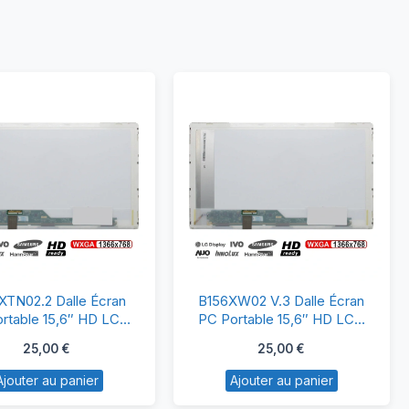
B156XTN02.2
B156XW02
XTN02.2 Dalle Écran
B156XW02 V.3 Dalle Écran
Dalle
V.3
rtable 15,6″ HD LCD
PC Portable 15,6″ HD LCD
LED 30 Pins
LED 40 Pins
Écran
Dalle
25,00
€
25,00
€
PC
Écran
Ajouter au panier
Ajouter au panier
Portable
PC