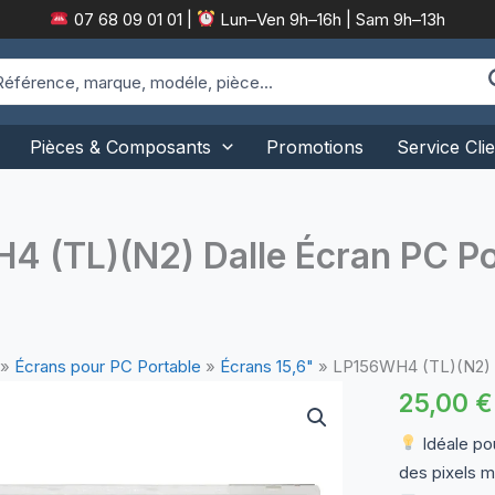
07 68 09 01 01
|
Lun–Ven 9h–16h | Sam 9h–13h
arch
:
Pièces & Composants
Promotions
Service Clie
 (TL)(N2) Dalle Écran PC Po
»
Écrans pour PC Portable
»
Écrans 15,6"
»
LP156WH4 (TL)(N2) D
25,00
€
Idéale pou
des pixels m