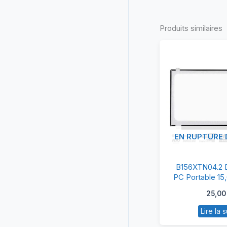
Produits similaires
EN RUPTURE 
B
B156XTN04.2 D
Da
PC Portable 1
LED Slim 3
Éc
25,0
P
Lire la s
Po