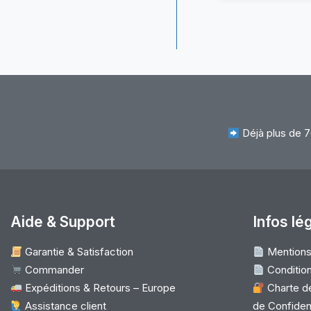
15
H
L
L
Sl
3
Pi
Déjà plus de 7
Aide & Support
Infos lé
Garantie & Satisfaction
Mentions
Commander
Condition
Expéditions & Retours – Europe
Charte de
Assistance client
de Confident