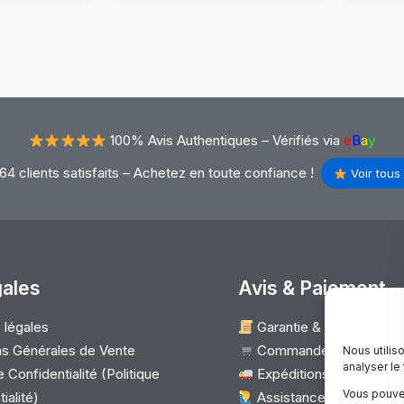
,6″
(TL)
D
(N2)
CD
–
ED
HD+
im
1600×900
0
–
100% Avis Authentiques –
Vérifiés via
e
B
a
y
ns
Haute
Qualité
64 clients satisfaits – Achetez en toute confiance !
Voir tous 
&
Compatibilité
gales
Avis & Paiement
 légales
Garantie & Satisfaction
s Générales de Vente
Commander
Nous utilis
analyser le
 Confidentialité (Politique
Expéditions & Retours 
Vous pouve
ialité)
Assistance client