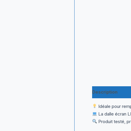
Description
Inf
Idéale pour remp
La dalle écran L
Produit testé, p