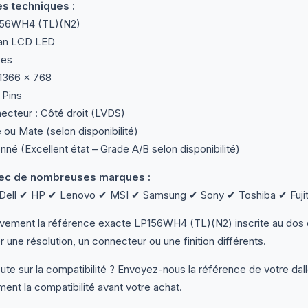
es techniques :
156WH4 (TL)(N2)
ran LCD LED
ces
 1366 × 768
 Pins
ecteur : Côté droit (LVDS)
te ou Mate (selon disponibilité)
nné (Excellent état – Grade A/B selon disponibilité)
ec de nombreuses marques :
ell ✔ HP ✔ Lenovo ✔ MSI ✔ Samsung ✔ Sony ✔ Toshiba ✔ Fujit
tivement la référence exacte LP156WH4 (TL)(N2) inscrite au do
ser une résolution, un connecteur ou une finition différents.
te sur la compatibilité ? Envoyez-nous la référence de votre dal
ment la compatibilité avant votre achat.