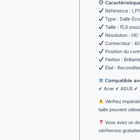
Caractéristiqu
Référence : LP
Type : Dalle Éc
Taille : 15,6 pou
Résolution : HD
Connecteur : 40
Position du conn
Finition : Brillan
État : Reconditio
Compatible av
✔ Acer ✔ ASUS ✔ D
Vérifiez impéra
taille peuvent utili
Vous avez un dou
vérifierons gratuite