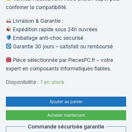
confirmer la compatibilité.
Livraison & Garantie :
Expédition rapide sous 24h ouvrées
Emballage anti-choc sécurisé
Garantie 30 jours – satisfait ou remboursé
Pièce sélectionnée par PiecesPC.fr – votre
expert en composants informatiques fiables.
Disponibilité :
1 en stock
quantité
de
Ajouter au panier
Coque
supérieure
Acheter maintenant
+
cadré
Commande sécurisée garantie
écran