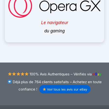
Le navigateur
du gaming
100% Avis Authentiques –
Vérifiés via
e
B
a
y
Déjà plus de 764 clients satisfaits – Achetez en toute
confiance !
Voir tous les avis sur eBay