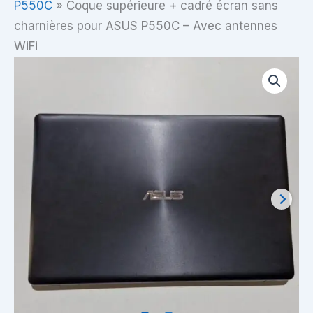
P550C
»
Coque supérieure + cadré écran sans
charnières pour ASUS P550C – Avec antennes
WiFi