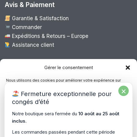
Avis & Paiement
Garantie & Satisfaction
Commander
Expéditions & Retours – Europe
Assistance client
Expédition Europe
Gérer le consentement
Nous utilisons des cookies pour améliorer votre expérience sur
notre site, analyser le trafic et proposer des contenus personnalisés.
×
Livraison rapide dans toute l’Europe via
Fermeture exceptionnelle pour
Vous pouvez accepter, refuser ou gérer vos préférences à tout
“
Mondial Relay
&
Colissimo
”
moment.
congés d’été
Consultez notre politique de confidentialité pour plus d’informations.
Notre boutique sera fermée du
10 août au 25 août
inclus
.
Gérer les services
Les commandes passées pendant cette période