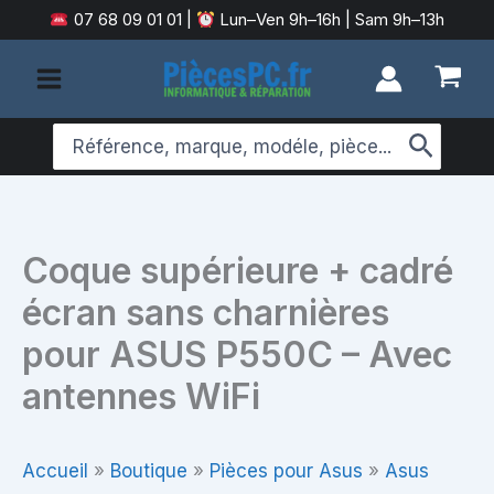
Aller
07 68 09 01 01
|
Lun–Ven 9h–16h | Sam 9h–13h
au
contenu
Search
for:
Coque supérieure + cadré
écran sans charnières
pour ASUS P550C – Avec
antennes WiFi
Accueil
»
Boutique
»
Pièces pour Asus
»
Asus