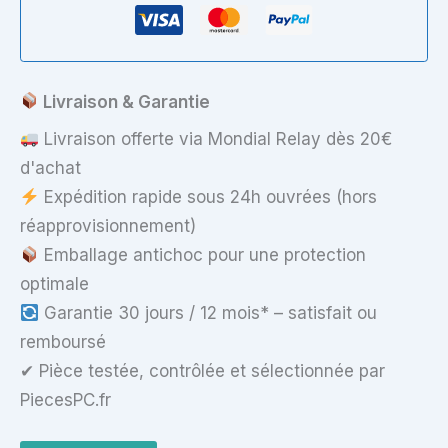
sans
charnières
pour
ASUS
P550C
Livraison & Garantie
–
Avec
Livraison offerte via Mondial Relay dès 20€
antennes
d'achat
WiFi
Expédition rapide sous 24h ouvrées (hors
réapprovisionnement)
Emballage antichoc pour une protection
optimale
Garantie 30 jours / 12 mois* – satisfait ou
remboursé
✔ Pièce testée, contrôlée et sélectionnée par
PiecesPC.fr