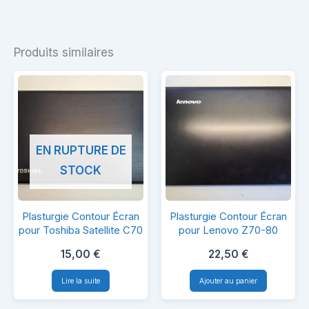
Produits similaires
EN RUPTURE DE
STOCK
Plasturgie
Plasturgie
Plasturgie Contour Écran
Plasturgie Contour Écran
Contour
Contour
pour Toshiba Satellite C70
pour Lenovo Z70-80
Écran
Écran
15,00
€
22,50
€
pour
pour
Lire la suite
Ajouter au panier
Toshiba
Lenovo