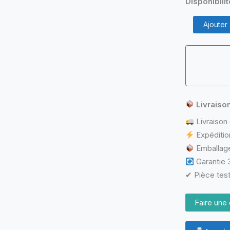
Disponibilit
quantité
Ajouter
de
Coque
Écran
/
Capot
LCD
Acer
Aspire
Livraiso
ES1-
Livraison 
531
Rouge
Expéditio
15.6"
Emballage
Garantie 3
✔ Pièce test
Faire une 