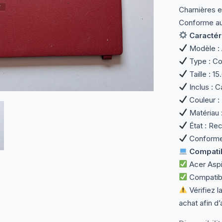
Charnières e
Conforme aux
Caractér
Modèle : 
Type : Co
Taille : 1
Inclus : C
Couleur :
Matériau :
État : Rec
Conforme 
Compatibi
Acer Aspi
Compatibl
Vérifiez l
achat afin d’