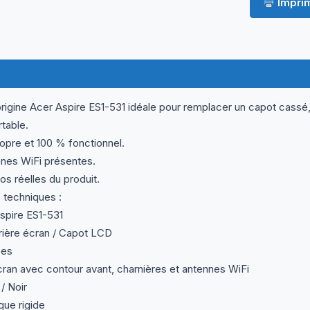
Imprim
ormations complémentaires
Questions & Avis
igine Acer Aspire ES1-531 idéale pour remplacer un capot cassé,
rtable.
ropre et 100 % fonctionnel.
nnes WiFi présentes.
s réelles du produit.
 techniques :
spire ES1-531
rière écran / Capot LCD
ces
cran avec contour avant, charnières et antennes WiFi
/ Noir
que rigide