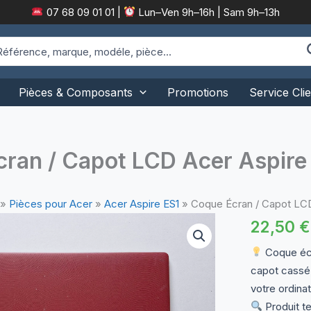
07 68 09 01 01
|
Lun–Ven 9h–16h | Sam 9h–13h
arch
:
Pièces & Composants
Promotions
Service Clie
ran / Capot LCD Acer Aspire
»
Pièces pour Acer
»
Acer Aspire ES1
»
Coque Écran / Capot LCD
22,50
€
Coque écr
capot cassé,
votre ordinat
Produit te