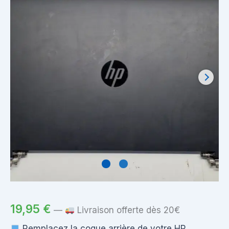
19,95
€
—
Livraison offerte dès 20€
Remplacez la coque arrière de votre HP