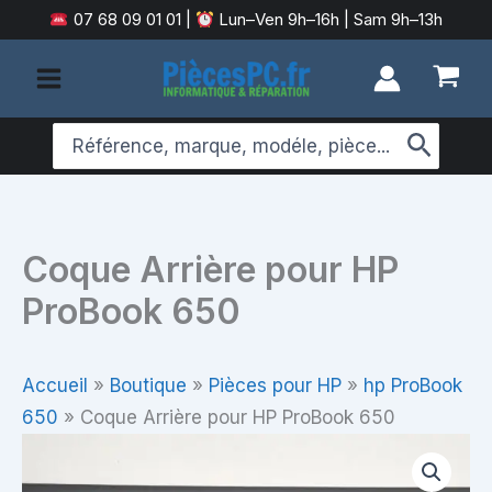
Aller
07 68 09 01 01
|
Lun–Ven 9h–16h | Sam 9h–13h
au
contenu
Search
for:
Coque Arrière pour HP
ProBook 650
Accueil
»
Boutique
»
Pièces pour HP
»
hp ProBook
650
»
Coque Arrière pour HP ProBook 650