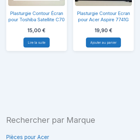
Plasturgie
Plasturgie
Plasturgie Contour Écran
Plasturgie Contour Ecran
Contour
Contour
pour Toshiba Satellite C70
pour Acer Aspire 7741G
Écran
Ecran
15,00
€
19,90
€
pour
pour
Lire la suite
Ajouter au panier
Toshiba
Acer
Satellite
Aspire
C70
7741G
Rechercher par Marque
Pièces pour Acer