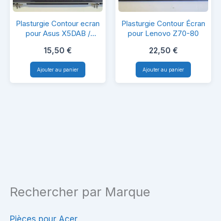
Plasturgie
Plasturgie
Plasturgie Contour ecran
Plasturgie Contour Écran
Contour
Contour
pour Asus X5DAB /
pour Lenovo Z70-80
X5DAF
ecran
Écran
15,50
€
22,50
€
pour
pour
Ajouter au panier
Ajouter au panier
Asus
Lenovo
X5DAB
Z70-
/
80
X5DAF
Rechercher par Marque
Pièces pour Acer