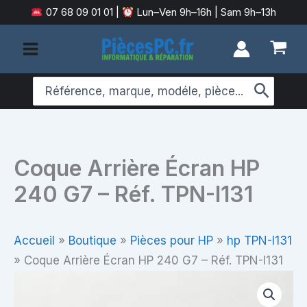
Aller
07 68 09 01 01
|
Lun–Ven 9h–16h | Sam 9h–13h
au
contenu
Search
for:
Coque Arrière Écran HP
240 G7 – Réf. TPN-I131
Accueil
»
Boutique
»
Pièces pour HP
»
hp TPN-I131
»
Coque Arrière Écran HP 240 G7 – Réf. TPN-I131