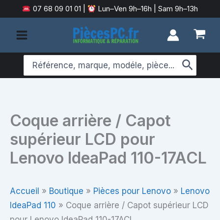
Aller
07 68 09 01 01
|
Lun–Ven 9h–16h | Sam 9h–13h
au
contenu
Search
for:
Coque arrière / Capot
supérieur LCD pour
Lenovo IdeaPad 110-17ACL
Accueil
»
Boutique
»
Pièces pour Lenovo
»
Lenovo
IdeaPad 110
»
Coque arrière / Capot supérieur LCD
pour Lenovo IdeaPad 110-17ACL