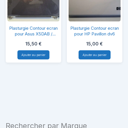
Plasturgie
Plasturgie
Plasturgie Contour ecran
Plasturgie Contour ecran
Contour
Contour
pour Asus X5DAB /
pour HP Pavillon dv6
X5DAF
ecran
ecran
15,50
€
15,00
€
pour
pour
Ajouter au panier
Ajouter au panier
Asus
HP
X5DAB
Pavillon
/
dv6
X5DAF
Rechercher par Marque