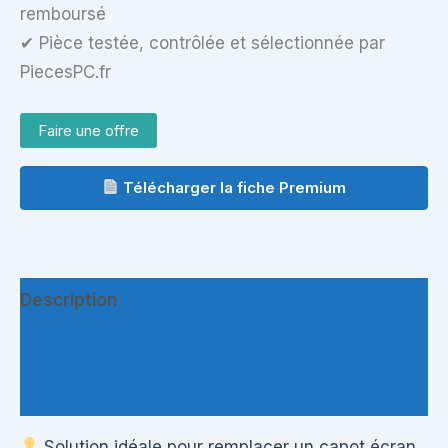
remboursé
✔ Pièce testée, contrôlée et sélectionnée par
PiecesPC.fr
Faire une offre
Télécharger la fiche Premium
Description
Informations complémentaires
Questions & Avis
Solution idéale pour remplacer un capot écran