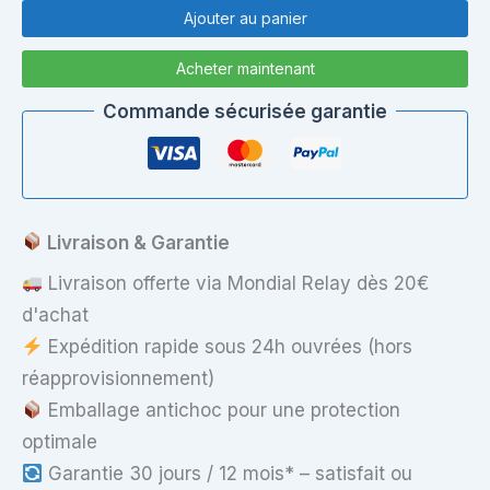
de
Ajouter au panier
Coque
arrière
Acheter maintenant
/
Capot
Commande sécurisée garantie
supérieur
LCD
pour
Lenovo
IdeaPad
110-
Livraison & Garantie
17ACL
Livraison offerte via Mondial Relay dès 20€
d'achat
Expédition rapide sous 24h ouvrées (hors
réapprovisionnement)
Emballage antichoc pour une protection
optimale
Garantie 30 jours / 12 mois* – satisfait ou