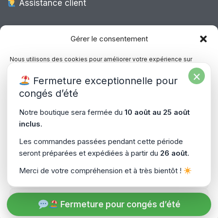
Assistance client
Expédition Europe
Gérer le consentement
Nous utilisons des cookies pour améliorer votre expérience sur
notre site, analyser le trafic et proposer des contenus personnalisés.
×
Livraison rapide dans toute l’Europe via
Fermeture exceptionnelle pour
Vous pouvez accepter, refuser ou gérer vos préférences à tout
“
Mondial Relay
&
Colissimo
”
moment.
congés d’été
Consultez notre politique de confidentialité pour plus d’informations.
Notre boutique sera fermée du
10 août au 25 août
inclus
.
Gérer les services
Les commandes passées pendant cette période
seront préparées et expédiées à partir du
26 août
.
Accepter
Copyright © 2026
PiecesPC.fr
| Développement & Design
Merci de votre compréhension et à très bientôt !
Refuser
par
SitePrime.fr
-
(Plan du Site)
Voir les préférences
Fermeture pour congés d’été