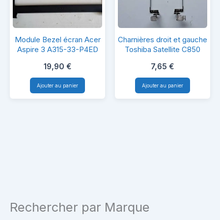
Module
Charnières
Module Bezel écran Acer
Charnières droit et gauche
Bezel
droit
Aspire 3 A315-33-P4ED
Toshiba Satellite C850
écran
et
19,90
€
7,65
€
Acer
gauche
Ajouter au panier
Ajouter au panier
Aspire
Toshiba
3
Satellite
A315-
C850
33-
P4ED
Rechercher par Marque