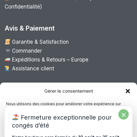
Confidentialité)
Avis & Paiement
Garantie & Satisfaction
Commander
Expéditions & Retours – Europe
Assistance client
Expédition Europe
Gérer le consentement
Nous utilisons des cookies pour améliorer votre expérience sur
notre site, analyser le trafic et proposer des contenus personnalisés.
×
Livraison rapide dans toute l’Europe via
Fermeture exceptionnelle pour
Vous pouvez accepter, refuser ou gérer vos préférences à tout
“
Mondial Relay
&
Colissimo
”
moment.
congés d’été
Consultez notre politique de confidentialité pour plus d’informations.