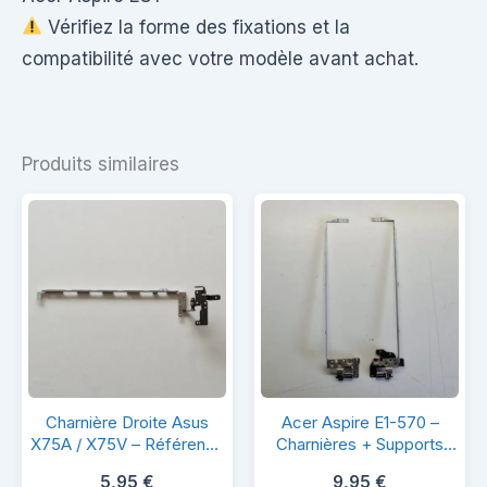
Vérifiez la forme des fixations et la
compatibilité avec votre modèle avant achat.
Produits similaires
Charnière
Acer
Charnière Droite Asus
Acer Aspire E1-570 –
Droite
Aspire
X75A / X75V – Référence
Charnières + Supports
SZS X75-R
LCD Gauche & Droit –
Asus
E1-
5,95
€
9,95
€