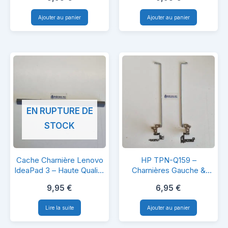
Z5WE1
X75A
570
Ajouter au panier
Ajouter au panier
/
–
X75V
Charnières
–
+
Référence
Supports
SZS
LCD
X75-
Gauche
EN RUPTURE DE
R
&
STOCK
Droit
–
Cache
HP
Z5WE1
Cache Charnière Lenovo
HP TPN-Q159 –
Charnière
TPN-
IdeaPad 3 – Haute Qualité
Charnières Gauche &
& Compatibilité
Droite – Kit de
Lenovo
Q159
9,95
€
6,95
€
Remplacement Écran
IdeaPad
–
Lire la suite
Ajouter au panier
3
Charnières