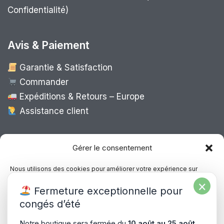
Confidentialité)
Avis & Paiement
Garantie & Satisfaction
Commander
Expéditions & Retours – Europe
Assistance client
Expédition Europe
Gérer le consentement
Nous utilisons des cookies pour améliorer votre expérience sur
notre site, analyser le trafic et proposer des contenus personnalisés.
×
Livraison rapide dans toute l’Europe via
Fermeture exceptionnelle pour
Vous pouvez accepter, refuser ou gérer vos préférences à tout
“
Mondial Relay
&
Colissimo
”
moment.
congés d’été
Consultez notre politique de confidentialité pour plus d’informations.
Notre boutique sera fermée du
10 août au 25 août