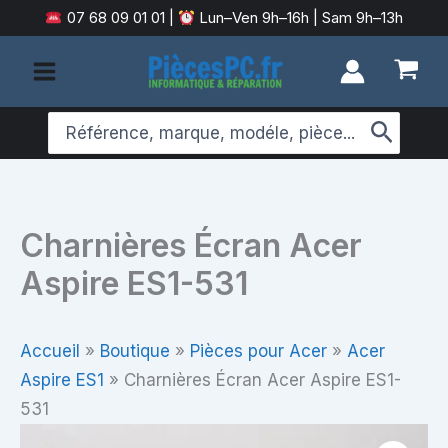
Aller
07 68 09 01 01
|
Lun–Ven 9h–16h | Sam 9h–13h
au
contenu
Search
for:
Charnières Écran Acer
Aspire ES1-531
Accueil
»
Boutique
»
Pièces pour Acer
»
Acer
Aspire ES1
»
Charnières Écran Acer Aspire ES1-
531