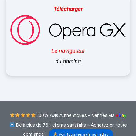
Télécharger
Le navigateur
du gaming
100% Avis Authentiques –
Vérifiés via
e
B
a
y
Déjà plus de 764 clients satisfaits – Achetez en toute
confiance !
Voir tous les avis sur eBay