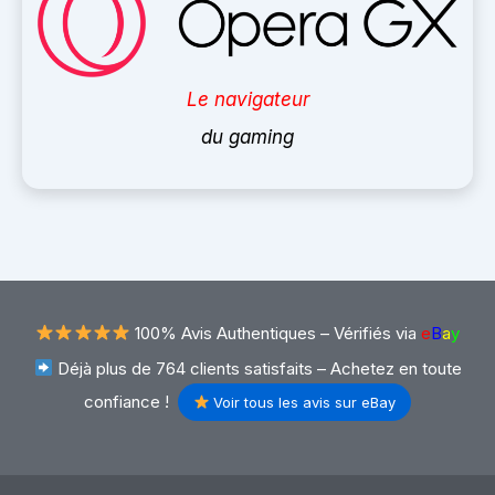
Le navigateur
du gaming
100% Avis Authentiques –
Vérifiés via
e
B
a
y
Déjà plus de 764 clients satisfaits – Achetez en toute
confiance !
Voir tous les avis sur eBay