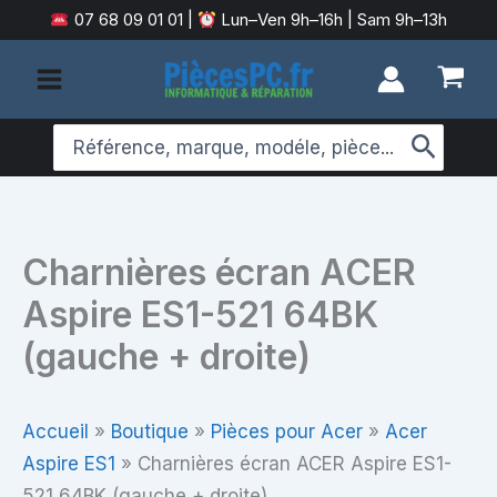
Aller
07 68 09 01 01
|
Lun–Ven 9h–16h | Sam 9h–13h
au
contenu
Search
for:
Charnières écran ACER
Aspire ES1-521 64BK
(gauche + droite)
Accueil
»
Boutique
»
Pièces pour Acer
»
Acer
Aspire ES1
»
Charnières écran ACER Aspire ES1-
521 64BK (gauche + droite)