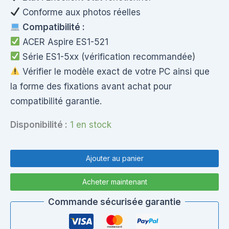
Conforme aux photos réelles
Compatibilité :
ACER Aspire ES1-521
Série ES1-5xx (vérification recommandée)
Vérifier le modèle exact de votre PC ainsi que
la forme des fixations avant achat pour
compatibilité garantie.
Disponibilité :
1 en stock
quantité
de
Ajouter au panier
Charnières
écran
Acheter maintenant
ACER
Aspire
Commande sécurisée garantie
ES1-
521
64BK