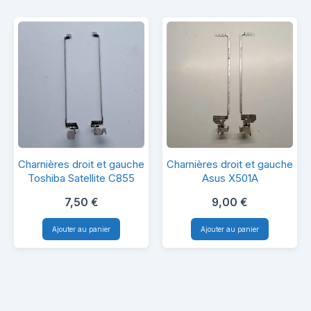
Droite
–
Originales
Charnières
Charnières
Charnières droit et gauche
Charnières droit et gauche
droit
droit
Toshiba Satellite C855
Asus X501A
et
et
7,50
€
9,00
€
gauche
gauche
Ajouter au panier
Ajouter au panier
Toshiba
Asus
Satellite
X501A
C855