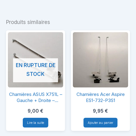
Produits similaires
EN RUPTURE DE
STOCK
Charnières
Charnières
Charnières ASUS X751L –
Charnières Acer Aspire
ASUS
Acer
Gauche + Droite –
ES1-732-P3S1
Originales
X751L
Aspire
9,00
€
9,95
€
–
ES1-
Lire la suite
Ajouter au panier
Gauche
732-
+
P3S1