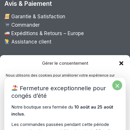
Avis & Paiement
Garantie & Satisfaction
Commander
Expéditions & Retours – Europe
Assistance client
Expédition Europe
Gérer le consentement
Nous utilisons des cookies pour améliorer votre expérience sur
notre site, analyser le trafic et proposer des contenus personnalisés.
×
Livraison rapide dans toute l’Europe via
Fermeture exceptionnelle pour
Vous pouvez accepter, refuser ou gérer vos préférences à tout
“
Mondial Relay
&
Colissimo
”
moment.
congés d’été
Consultez notre politique de confidentialité pour plus d’informations.
Notre boutique sera fermée du
10 août au 25 août
inclus
.
Gérer les services
Les commandes passées pendant cette période