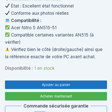
État : Excellent état fonctionnel
Conforme aux photos réelles
Compatibilité :
Acer Nitro 5 AN515-51
Compatible certaines variantes AN515 (à
vérifier)
Vérifiez bien le côté (droite/gauche) ainsi que
la référence exacte de votre PC avant achat.
Disponibilité :
1 en stock
quantité
de
Ajouter au panier
Charnière
droite
Acheter maintenant
Acer
Nitro
Commande sécurisée garantie
5