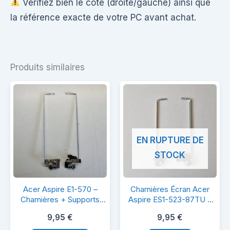
Vérifiez bien le côté (droite/gauche) ainsi que
la référence exacte de votre PC avant achat.
Produits similaires
EN RUPTURE DE
STOCK
Acer
Charnières
Acer Aspire E1-570 –
Charnières Écran Acer
Aspire
Écran
Charnières + Supports
Aspire ES1-523-87TU –
LCD Gauche & Droit –
Kit Gauche + Droite –
E1-
Acer
9,95
€
9,95
€
Z5WE1
Originales & Solides
570
Aspire