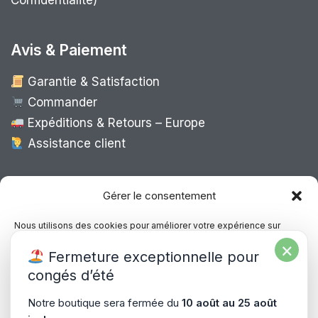
Confidentialité)
Avis & Paiement
Garantie & Satisfaction
Commander
Expéditions & Retours – Europe
Assistance client
Expédition Europe
Gérer le consentement
Nous utilisons des cookies pour améliorer votre expérience sur
notre site, analyser le trafic et proposer des contenus personnalisés.
×
Livraison rapide dans toute l’Europe via
Fermeture exceptionnelle pour
Vous pouvez accepter, refuser ou gérer vos préférences à tout
“
Mondial Relay
&
Colissimo
”
moment.
congés d’été
Consultez notre politique de confidentialité pour plus d’informations.
Notre boutique sera fermée du
10 août au 25 août