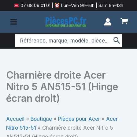
Aller
07 68 09 01 01
|
Lun–Ven 9h–16h | Sam 9h–13h
au
contenu
Search
for:
Charnière droite Acer
Nitro 5 AN515-51 (Hinge
écran droit)
Accueil
»
Boutique
»
Pièces pour Acer
»
Acer
Nitro 515-51
»
Charnière droite Acer Nitro 5
AN515-51 (Hinge écran droit)