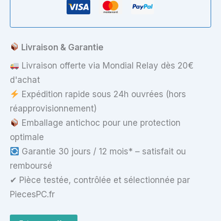
AN515-
51
(Hinge
écran
droit)
Livraison & Garantie
Livraison offerte via Mondial Relay dès 20€
d'achat
Expédition rapide sous 24h ouvrées (hors
réapprovisionnement)
Emballage antichoc pour une protection
optimale
Garantie 30 jours / 12 mois* – satisfait ou
remboursé
✔ Pièce testée, contrôlée et sélectionnée par
PiecesPC.fr