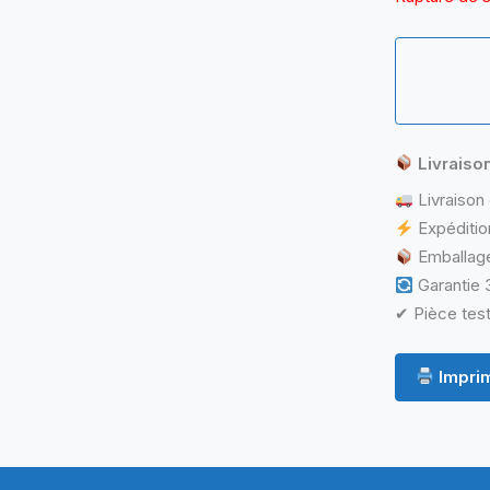
Livraiso
Livraison 
Expéditio
Emballage
Garantie 3
✔ Pièce test
Imprim
ormations complémentaires
Questions & Avis