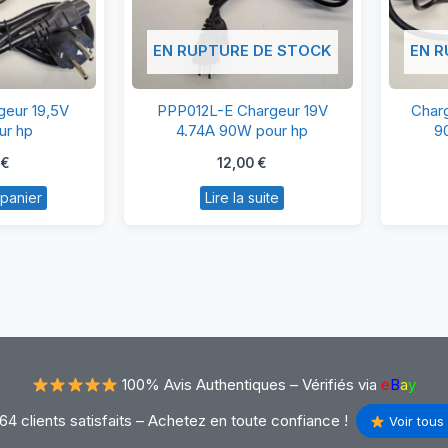
EN RUPTURE DE STOCK
EN R
P090U
PPP012L-
eur 19,5V
PPP012L-E Chargeur 19V
Charg
argeur
E
ur hp
4.74A 90W pour hp
9
,5V
Chargeur
€
12,00
€
62A
19V
 panier
Lire la suite
ur
4.74A
p
90W
pour
hp
100% Avis Authentiques –
Vérifiés via
e
B
a
y
64 clients satisfaits – Achetez en toute confiance !
Voir tous 