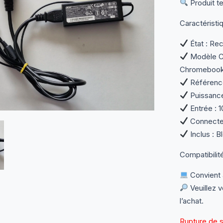
Produit te
Caractéristi
État : Rec
Modèle Co
Chromeboo
Référenc
Puissance
Entrée : 
Connecteu
Inclus : B
Compatibilité
Convient 
Veuillez v
l’achat.
Rupture de 