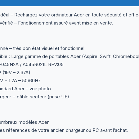
al – Rechargez votre ordinateur Acer en toute sécurité et effic
 vérifié – Fonctionnement assuré avant mise en vente.
nné – très bon état visuel et fonctionnel
le : Large gamme de portables Acer (Aspire, Swift, Chromebo
3-045N2A / A045R021L REV:05
 (19V – 2.37A)
0V ~ 1.2A – 50/60Hz
ndard Acer – voir photo
argeur + câble secteur (prise UE)
ombreux modèles Acer.
 les références de votre ancien chargeur ou PC avant l’achat.