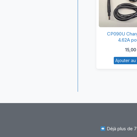
C
CP090U Charg
Ch
4.62A po
19
15,00
4.
Ajouter au
po
h
Déjà plus de 7