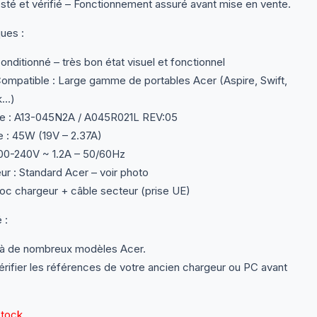
sté et vérifié – Fonctionnement assuré avant mise en vente.
ques :
onditionné – très bon état visuel et fonctionnel
mpatible : Large gamme de portables Acer (Aspire, Swift,
k…)
e : A13-045N2A / A045R021L REV:05
 : 45W (19V – 2.37A)
100-240V ~ 1.2A – 50/60Hz
r : Standard Acer – voir photo
loc chargeur + câble secteur (prise UE)
 :
à de nombreux modèles Acer.
érifier les références de votre ancien chargeur ou PC avant
stock