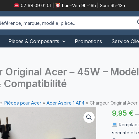
07 68 09 01 01
|
Lun–Ven 9h–16h | Sam 9h–13h
arch
:
Pièces & Composants
Promotions
Service Clie
 Original Acer – 45W – Mod
& Compatibilité
»
Pièces pour Acer
»
Acer Aspire 1 A114
»
Chargeur Original Acer
9,95
€
Remplacem
sécurité et e