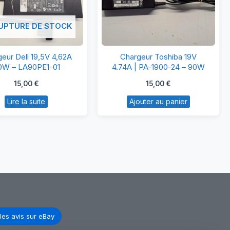
UPTURE DE STOCK
Chargeur
Chargeur
eur Dell 19,5V 4,62A
Chargeur Toshiba 19V
Dell
Toshiba
0W – LA90PE1-01
4.74A | PA-1900-24 – 90W
19,5V
19V
15,00
€
15,00
€
4,62A
4.74A
Lire la suite
Ajouter au panier
90W
|
–
PA-
LA90PE1-
1900-
01
24
–
90W
les avis sur eBay