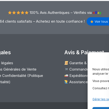
100% Avis Authentiques –
Vérifiés via
e
B
a
y
64 clients satisfaits – Achetez en toute confiance !
Voir tous 
gales
Avis & Paiement
 légales
Garantie & Satisfaction
s Générales de Vente
Commander
Nous utilis
analyser le
 Confidentialité (Politique
Expéditions & Retours 
Vous pouve
ialité)
Assistance client
Consultez n
Gérer les s