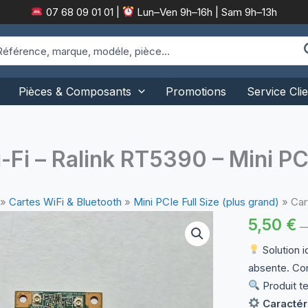
07 68 09 01 01
|
Lun–Ven 9h–16h | Sam 9h–13h
arch
:
Pièces & Composants
Promotions
Service Clie
-Fi – Ralink RT5390 – Mini PC
»
Cartes WiFi & Bluetooth
»
Mini PCIe Full Size (plus grand)
»
Car
5,50
€
Solution 
absente. Co
Produit te
Caractér