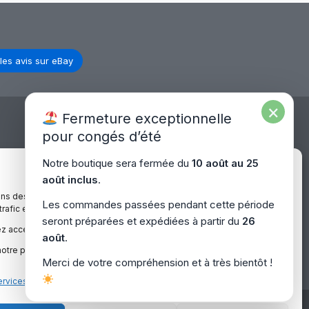
FRU
+
01AX709
Bluetooth)
–
pour
M.2
PC
les avis sur eBay
portable
×
Fermeture exceptionnelle
pour congés d’été
Expédition Europe
Notre boutique sera fermée du
10 août au 25
Gérer le consentement
août inclus
.
ons des cookies pour améliorer votre expérience sur notre site,
Livraison rapide dans toute l’Europe via
Les commandes passées pendant cette période
 trafic et proposer des contenus personnalisés.
– Europe
“
Mondial Relay
&
Colissimo
”
seront préparées et expédiées à partir du
26
z accepter, refuser ou gérer vos préférences à tout moment.
août
.
otre politique de confidentialité pour plus d’informations.
Merci de votre compréhension et à très bientôt !
ervices