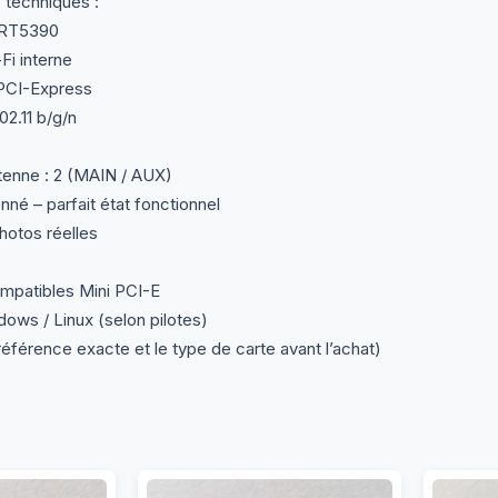
 techniques :
 RT5390
Fi interne
 PCI-Express
2.11 b/g/n
enne : 2 (MAIN / AUX)
nné – parfait état fonctionnel
otos réelles
mpatibles Mini PCI-E
ws / Linux (selon pilotes)
a référence exacte et le type de carte avant l’achat)