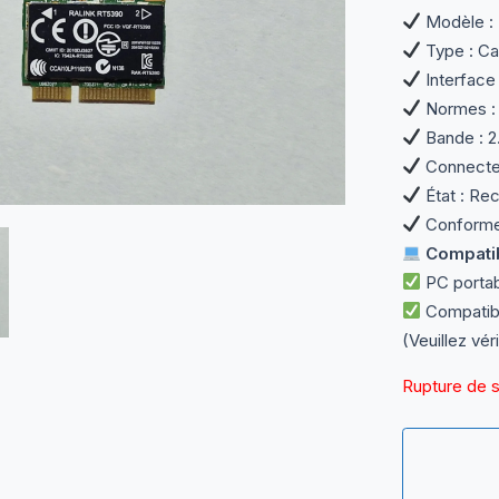
Modèle : 
Type : Car
Interface
Normes : 
Bande : 2
Connecteu
État : Rec
Conforme 
Compatibi
PC portab
Compatibl
(Veuillez vér
Rupture de 