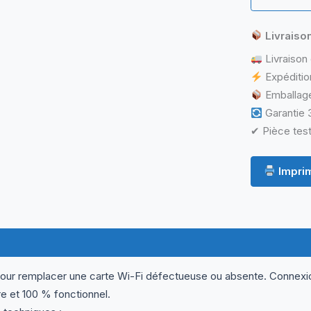
Livraiso
Livraison 
Expéditio
Emballage
Garantie 3
✔ Pièce test
Imprim
ormations complémentaires
Questions & Avis
pour remplacer une carte Wi-Fi défectueuse ou absente. Connex
re et 100 % fonctionnel.