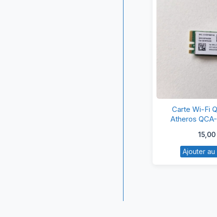
Ca
Carte Wi-Fi
W
Atheros QCA
Fi
15,00
Q
Ajouter au
At
Q
N