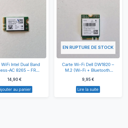
EN RUPTURE DE STOCK
Carte
Carte
 WiFi Intel Dual Band
Carte Wi-Fi Dell DW1820 –
WiFi
Wi-
less-AC 8265 – FRU
M.2 (Wi-Fi + Bluetooth)
01AX709 – M.2
pour PC portable
Intel
Fi
14,90
€
9,95
€
Dual
Dell
Ajouter au panier
Lire la suite
Band
DW1820
Wireless-
–
AC
M.2
8265
(Wi-
–
Fi