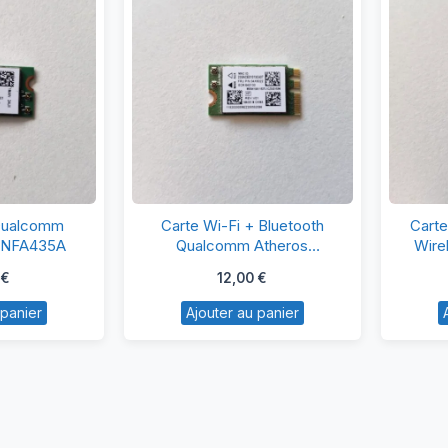
rte
Carte
 Qualcomm
Carte Wi-Fi + Bluetooth
Carte
i-
Wi-
-NFA435A
Qualcomm Atheros
Wire
QCNFA335
Fi
€
12,00
€
ualcomm
+
 panier
Ajouter au panier
heros
Bluetooth
CA-
Qualcomm
FA435A
Atheros
QCNFA335