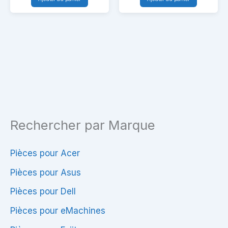
–
–
Lenovo
Carte
V110-
fille
15ISK
USB
(LV115
+
SKL)
nappe
(2
ports
Rechercher par Marque
USB)
Pièces pour Acer
Pièces pour Asus
Pièces pour Dell
Pièces pour eMachines