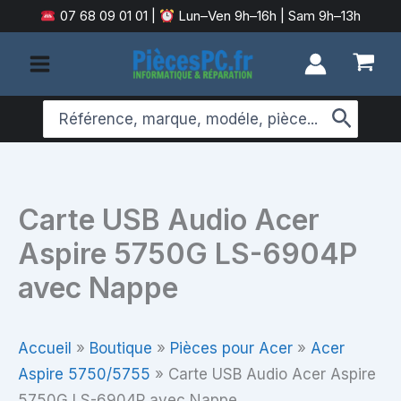
Aller
07 68 09 01 01
|
Lun–Ven 9h–16h | Sam 9h–13h
au
contenu
Search
for:
Carte USB Audio Acer
Aspire 5750G LS-6904P
avec Nappe
Accueil
»
Boutique
»
Pièces pour Acer
»
Acer
Aspire 5750/5755
»
Carte USB Audio Acer Aspire
5750G LS-6904P avec Nappe