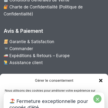
Conditions Générales de Vente
Charte de Confidentialité (Politique de
Confidentialité)
Avis & Paiement
Garantie & Satisfaction
Commander
Expéditions & Retours – Europe
Assistance client
Expédition Europe
Gérer le consentement
Nous utilisons des cookies pour améliorer votre expérience sur
notre site, analyser le trafic et proposer des contenus personnalisés.
×
Livraison rapide dans toute l’Europe via
Fermeture exceptionnelle pour
Vous pouvez accepter, refuser ou gérer vos préférences à tout
“
Mondial Relay
&
Colissimo
”
moment.
congés d’été