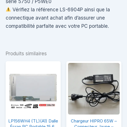
série 5750 / P5WE0
Vérifiez la référence LS-6904P ainsi que la
connectique avant achat afin d’assurer une
compatibilité parfaite avec votre PC portable.
Produits similaires
LP156WH4
Chargeur
LP156WH4 (TL)(A1) Dalle
Chargeur HIPRO 65W –
(TL)
HIPRO
Écran PC Portable 15,6″
Connecteur Jaune –