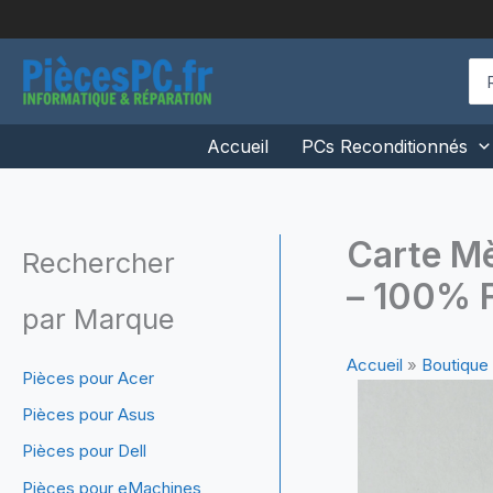
Aller
au
contenu
Se
for
Accueil
PCs Reconditionnés
Carte M
Rechercher
– 100% F
par Marque
Accueil
»
Boutique
Pièces pour Acer
Pièces pour Asus
Pièces pour Dell
Pièces pour eMachines