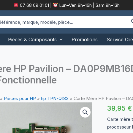
07 68 09 01 01
|
Lun–Ven 9h–16h | Sam 9h–13h
arch
:
Pièces & Composants
Promotions
Service Clie
ère HP Pavilion – DA0P9MB16
onctionnelle
»
Pièces pour HP
»
hp TPN-Q183
»
Carte Mère HP Pavilion – D
39,95
€
Carte mère t
processeur I