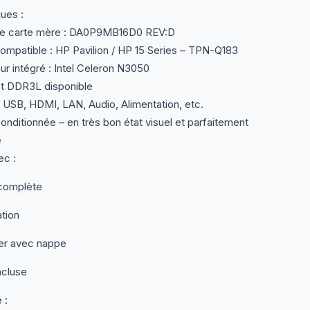
ques :
e carte mère : DA0P9MB16D0 REV:D
mpatible : HP Pavilion / HP 15 Series – TPN-Q183
r intégré : Intel Celeron N3050
t DDR3L disponible
 USB, HDMI, LAN, Audio, Alimentation, etc.
onditionnée – en très bon état visuel et parfaitement
e
ec :
complète
ation
er avec nappe
ncluse
 :