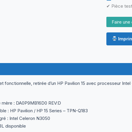
✔ Pièce test
Faire une 
Imprim
ormations complémentaires
Questions & Avis
t fonctionnelle, retirée d’un HP Pavilion 15 avec processeur Int
e mère : DA0P9MB16D0 REV:D
le : HP Pavilion / HP 15 Series – TPN-Q183
ré : Intel Celeron N3050
L disponible