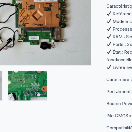
Caractéristi
Référenc
Modèle co
Processeu
RAM : Slo
Ports : 3x
État : Rec
fonctionnell
Livrée av
Carte mère 
Port aliment
Bouton Pow
Pile CMOS i
Compatibilité