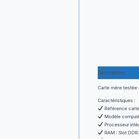
Description
Inf
Carte mère testée e
Caractéristiques :
Référence cart
Modèle compatib
Processeur intég
RAM : Slot DDR3