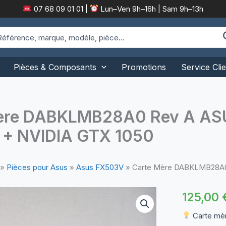
07 68 09 01 01
|
Lun–Ven 9h–16h | Sam 9h–13h
arch
:
Pièces & Composants
Promotions
Service Clie
ère DABKLMB28A0 Rev A ASUS
+ NVIDIA GTX 1050
»
Pièces pour Asus
»
Asus FX503V
»
Carte Mère DABKLMB28A0 
125,00
Carte mèr