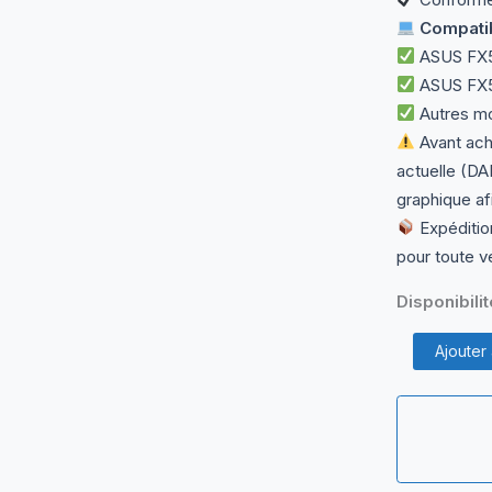
Compatibi
ASUS FX
ASUS FX5
Autres mo
Avant ach
actuelle (DA
graphique afi
Expéditio
pour toute v
Disponibilit
quantité
Ajouter
de
Carte
Mère
DABKLMB28
Rev
A