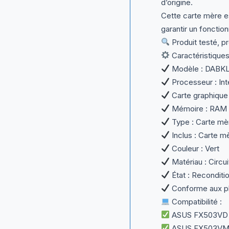
d’origine.
Cette carte mère e
garantir un fonctio
Produit testé, p
Caractéristiques
Modèle : DABK
Processeur : Int
Carte graphique
Mémoire : RAM in
Type : Carte mè
Inclus : Carte m
Couleur : Vert
Matériau : Circu
État : Reconditio
Conforme aux ph
Compatibilité :
ASUS FX503VD
ASUS FX503VM (