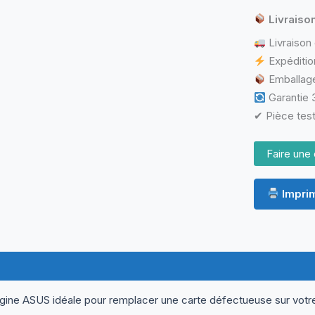
ASUS
FX503VD
Livraiso
–
Livraison 
Intel
Core
Expéditio
i5-
Emballage
7300HQ
Garantie 3
+
NVIDIA
✔ Pièce test
GTX
1050
Faire une 
Imprim
ormations complémentaires
Questions & Avis
gine ASUS idéale pour remplacer une carte défectueuse sur votr