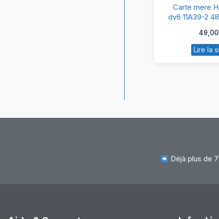
Ca
Carte mere HP
m
dv6 11A39-2 4
H
49,0
Pa
Lire la s
d
11
2
48
Déjà plus de 7