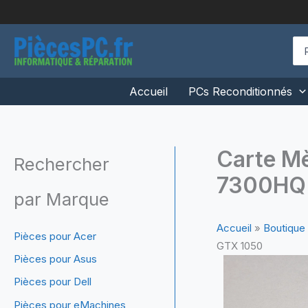
Aller
au
contenu
Se
for
Accueil
PCs Reconditionnés
Carte M
Rechercher
7300HQ 
par Marque
Accueil
»
Boutique
Pièces pour Acer
GTX 1050
Pièces pour Asus
Pièces pour Dell
Pièces pour eMachines