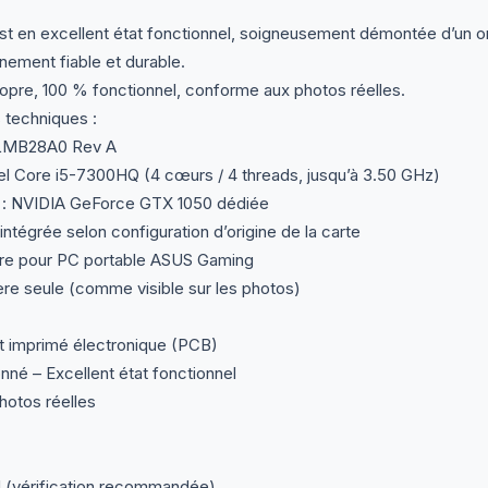
st en excellent état fonctionnel, soigneusement démontée d’un o
nnement fiable et durable.
ropre, 100 % fonctionnel, conforme aux photos réelles.
 techniques :
LMB28A0 Rev A
el Core i5-7300HQ (4 cœurs / 4 threads, jusqu’à 3.50 GHz)
 : NVIDIA GeForce GTX 1050 dédiée
tégrée selon configuration d’origine de la carte
re pour PC portable ASUS Gaming
ère seule (comme visible sur les photos)
it imprimé électronique (PCB)
nné – Excellent état fonctionnel
otos réelles
vérification recommandée)