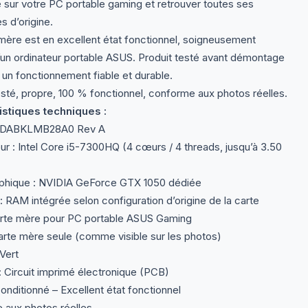
sur votre PC portable gaming et retrouver toutes ses
 d’origine.
mère est en excellent état fonctionnel, soigneusement
n ordinateur portable ASUS. Produit testé avant démontage
r un fonctionnement fiable et durable.
sté, propre, 100 % fonctionnel, conforme aux photos réelles.
istiques techniques :
 DABKLMB28A0 Rev A
r : Intel Core i5-7300HQ (4 cœurs / 4 threads, jusqu’à 3.50
phique : NVIDIA GeForce GTX 1050 dédiée
RAM intégrée selon configuration d’origine de la carte
rte mère pour PC portable ASUS Gaming
arte mère seule (comme visible sur les photos)
Vert
: Circuit imprimé électronique (PCB)
onditionné – Excellent état fonctionnel
aux photos réelles