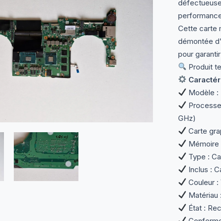
défectueuse 
performances
Cette carte 
démontée d’u
pour garanti
Produit te
Caractér
Modèle :
Processeu
GHz)
Carte gra
Mémoire : 
Type : Ca
Inclus : C
Couleur : 
Matériau 
État : Rec
Conforme 