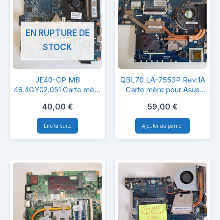
EN RUPTURE DE
STOCK
JE40-
QBL70
JE40-CP MB
QBL70 LA-7553P Rev:1A
CP
LA-
48.4GY02.051 Carte mère
Carte mère pour Asus
pour Acer / Packard Bell
K73/X73/R73
MB
7553P
40,00
€
59,00
€
48.4GY02.051
Rev:1A
Lire la suite
Ajouter au panier
Carte
Carte
mère
mère
pour
pour
Acer
Asus
/
K73/X73/R73
Packard
Bell