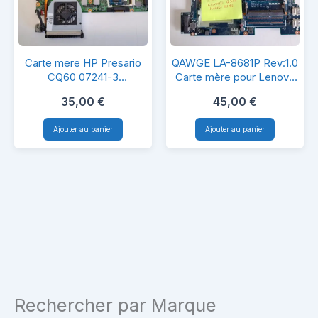
Carte
QAWGE
Carte mere HP Presario
QAWGE LA-8681P Rev:1.0
mere
LA-
CQ60 07241-3
Carte mère pour Lenovo
48.4J103.031
G585
HP
8681P
35,00
€
45,00
€
Presario
Rev:1.0
Ajouter au panier
Ajouter au panier
CQ60
Carte
07241-
mère
3
pour
48.4J103.031
Lenovo
G585
Rechercher par Marque