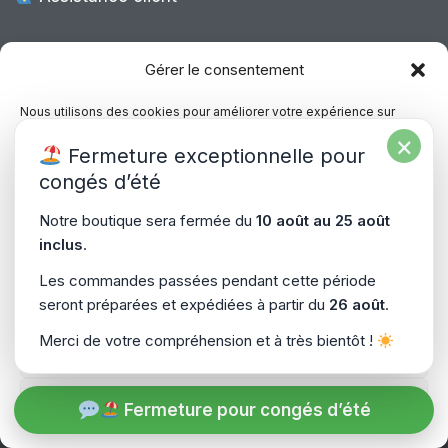
Expédition Europe
Gérer le consentement
Nous utilisons des cookies pour améliorer votre expérience sur
notre site, analyser le trafic et proposer des contenus personnalisés.
×
Livraison rapide dans toute l’Europe via
Fermeture exceptionnelle pour
Vous pouvez accepter, refuser ou gérer vos préférences à tout
“
Mondial Relay
&
Colissimo
”
moment.
congés d’été
Consultez notre politique de confidentialité pour plus d’informations.
Notre boutique sera fermée du
10 août au 25 août
inclus
.
Gérer les services
Les commandes passées pendant cette période
seront préparées et expédiées à partir du
26 août
.
Accepter
Copyright © 2026
PiecesPC.fr
| Développement & Design
Merci de votre compréhension et à très bientôt !
Refuser
par
SitePrime.fr
-
(Plan du Site)
Voir les préférences
Fermeture pour congés d’été