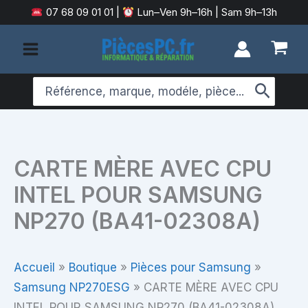
Aller
07 68 09 01 01
|
Lun–Ven 9h–16h | Sam 9h–13h
au
contenu
Search
for:
CARTE MÈRE AVEC CPU
INTEL POUR SAMSUNG
NP270 (BA41-02308A)
Accueil
»
Boutique
»
Pièces pour Samsung
»
Samsung NP270ESG
»
CARTE MÈRE AVEC CPU
INTEL POUR SAMSUNG NP270 (BA41-02308A)