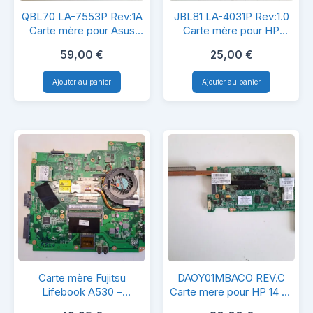
QBL70
JBL81
QBL70 LA-7553P Rev:1A
JBL81 LA-4031P Rev:1.0
LA-
LA-
Carte mère pour Asus
Carte mère pour HP
K73/X73/R73
Compaq Presario C700
7553P
4031P
59,00
€
25,00
€
Rev:1A
Rev:1.0
Ajouter au panier
Ajouter au panier
Carte
Carte
mère
mère
pour
pour
Asus
HP
K73/X73/R73
Compaq
Presario
C700
Carte
DAOY01MBAC
Carte mère Fujitsu
DAOY01MBACO REV.C
mère
REV.C
Lifebook A530 –
Carte mere pour HP 14 G1
DA0FH2MB6EO Rev.E –
Chromebook
Fujitsu
Carte