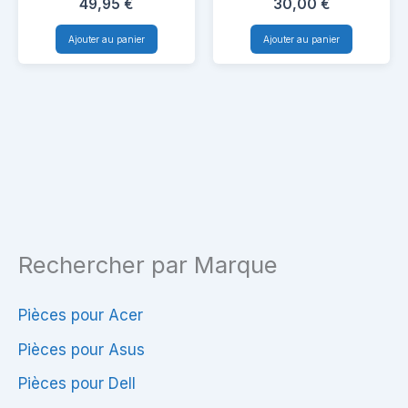
49,95
€
30,00
€
Intel i3 2,53GHz
Lifebook
mere
Ajouter au panier
Ajouter au panier
A530
pour
–
HP
DA0FH2MB6EO
14
Rev.E
G1
–
Chromebook
Intel
i3
2,53GHz
Rechercher par Marque
Pièces pour Acer
Pièces pour Asus
Pièces pour Dell