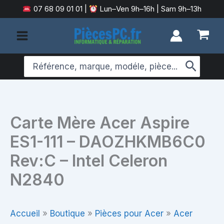
Aller
07 68 09 01 01
|
Lun–Ven 9h–16h | Sam 9h–13h
au
contenu
Search
for:
Carte Mère Acer Aspire
ES1-111 – DAOZHKMB6C0
Rev:C – Intel Celeron
N2840
Accueil
»
Boutique
»
Pièces pour Acer
»
Acer