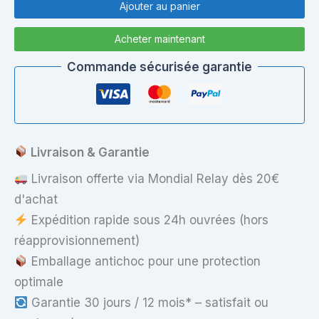
de
Ajouter au panier
Carte
Mère
Acheter maintenant
Acer
Aspire
Commande sécurisée garantie
ES1-
111
–
DAOZHKMB6C0
Rev:C
–
Livraison & Garantie
Intel
Celeron
Livraison offerte via Mondial Relay dès 20€
N2840
d'achat
Expédition rapide sous 24h ouvrées (hors
réapprovisionnement)
Emballage antichoc pour une protection
optimale
Garantie 30 jours / 12 mois* – satisfait ou