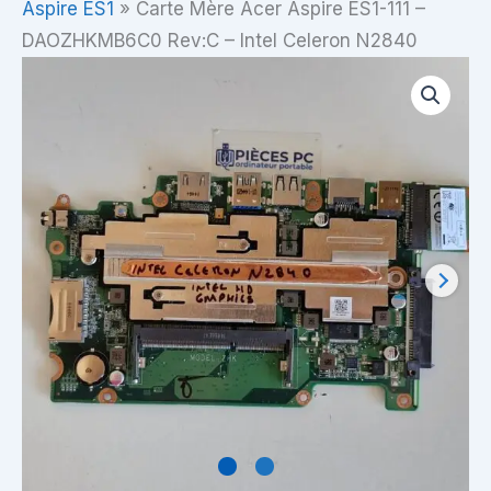
Aspire ES1
»
Carte Mère Acer Aspire ES1-111 –
DAOZHKMB6C0 Rev:C – Intel Celeron N2840