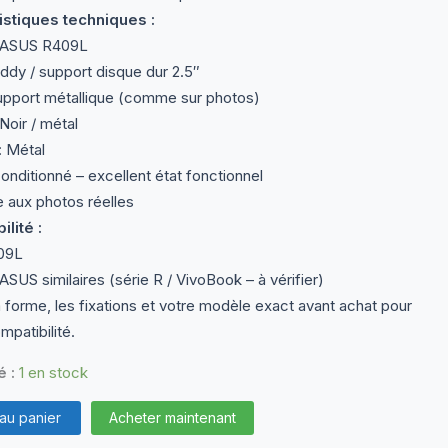
istiques techniques :
 ASUS R409L
ddy / support disque dur 2.5″
Support métallique (comme sur photos)
Noir / métal
: Métal
onditionné – excellent état fonctionnel
aux photos réelles
lité :
09L
US similaires (série R / VivoBook – à vérifier)
a forme, les fixations et votre modèle exact avant achat pour
ompatibilité.
é :
1 en stock
 au panier
Acheter maintenant