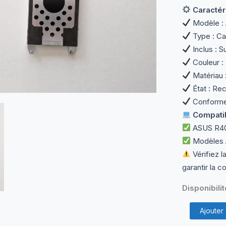
Caractér
Modèle :
Type : Ca
Inclus : 
Couleur : 
Matériau 
État : Rec
Conforme 
Compatibi
ASUS R4
Modèles AS
Vérifiez l
garantir la c
Disponibilit
quantité
Ajouter
de