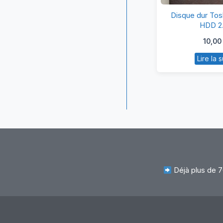
D
Disque dur To
du
HDD 2
To
10,0
5
Lire la s
H
2.
Déjà plus de 7