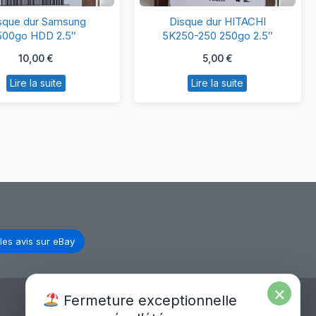
Disque
Disque
sque dur Samsung
Disque dur HITACHI
dur
dur
500go HDD 2.5″
5K250-250 250go 2.5″
Samsung
HITACHI
10,00
€
5,00
€
500go
5K250-
Lire la suite
Lire la suite
HDD
250
2.5″
250go
2.5″
les avis sur eBay
×
Fermeture exceptionnelle