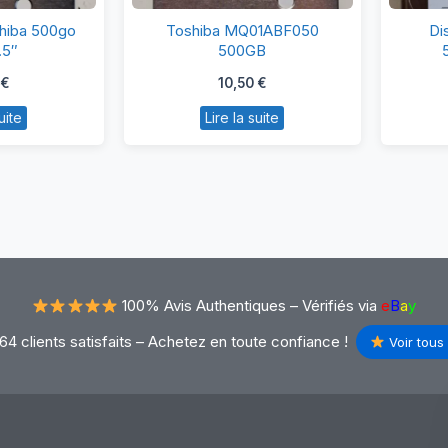
isque
Toshiba
shiba 500go
Toshiba MQ01ABF050
Di
r
MQ01ABF050
.5″
500GB
shiba
500GB
0
€
10,50
€
00go
uite
Lire la suite
DD
5″
100% Avis Authentiques –
Vérifiés via
e
B
a
y
64 clients satisfaits – Achetez en toute confiance !
Voir tous 