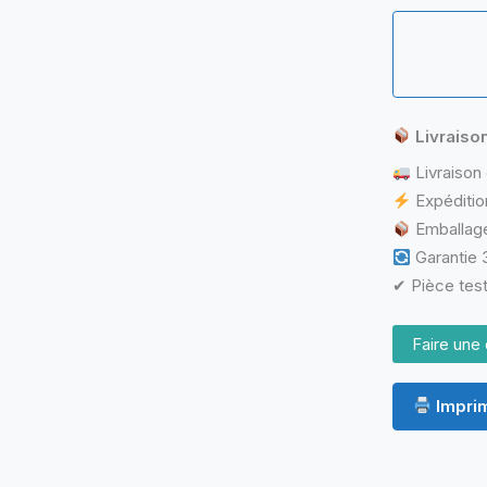
Caddy
Disque
Dur
2.5"
ASUS
R409L
(Support
Livraiso
HDD
Livraison 
/
SSD)
Expéditio
Emballage
Garantie 3
✔ Pièce test
Faire une 
Imprim