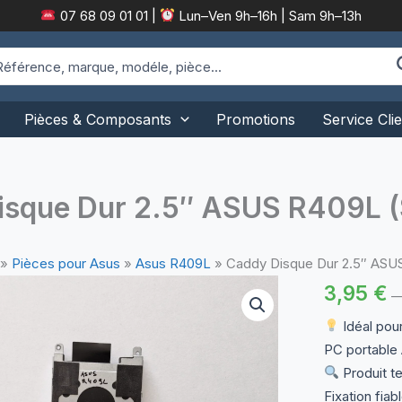
07 68 09 01 01
|
Lun–Ven 9h–16h | Sam 9h–13h
arch
:
Pièces & Composants
Promotions
Service Clie
isque Dur 2.5″ ASUS R409L (
»
Pièces pour Asus
»
Asus R409L
»
Caddy Disque Dur 2.5″ ASU
3,95
€
Idéal pour
PC portable
Produit te
Fixation fiab