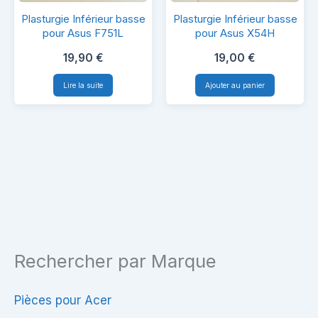
Plasturgie
Plasturgie
Plasturgie Inférieur basse
Plasturgie Inférieur basse
Inférieur
Inférieur
pour Asus F751L
pour Asus X54H
basse
basse
19,90
€
19,00
€
pour
pour
Lire la suite
Ajouter au panier
Asus
Asus
F751L
X54H
Rechercher par Marque
Pièces pour Acer