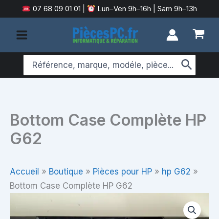
Aller
07 68 09 01 01
|
Lun–Ven 9h–16h | Sam 9h–13h
au
contenu
Search
for:
Bottom Case Complète HP
G62
Accueil
»
Boutique
»
Pièces pour HP
»
hp G62
»
Bottom Case Complète HP G62