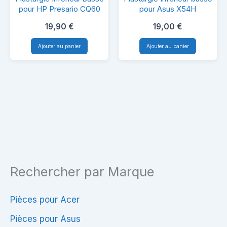
Inférieur
Inférieur
pour HP Presario CQ60
pour Asus X54H
basse
basse
19,90
€
19,00
€
pour
pour
Ajouter au panier
Ajouter au panier
HP
Asus
Presario
X54H
CQ60
Rechercher par Marque
Pièces pour Acer
Pièces pour Asus