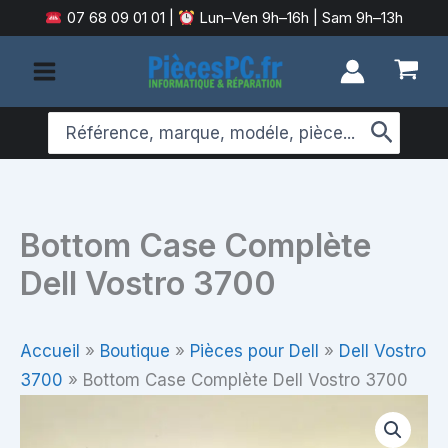
Aller
07 68 09 01 01
|
Lun–Ven 9h–16h | Sam 9h–13h
au
contenu
Search
for:
Bottom Case Complète
Dell Vostro 3700
Accueil
»
Boutique
»
Pièces pour Dell
»
Dell Vostro
3700
»
Bottom Case Complète Dell Vostro 3700