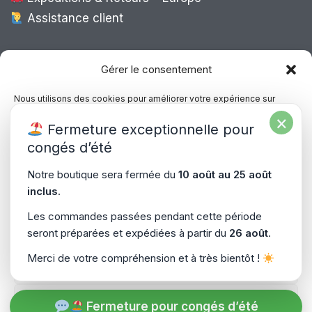
Assistance client
Expédition Europe
Gérer le consentement
Nous utilisons des cookies pour améliorer votre expérience sur
notre site, analyser le trafic et proposer des contenus personnalisés.
×
Livraison rapide dans toute l’Europe via
Fermeture exceptionnelle pour
Vous pouvez accepter, refuser ou gérer vos préférences à tout
“
Mondial Relay
&
Colissimo
”
moment.
congés d’été
Consultez notre politique de confidentialité pour plus d’informations.
Notre boutique sera fermée du
10 août au 25 août
inclus
.
Gérer les services
Les commandes passées pendant cette période
seront préparées et expédiées à partir du
26 août
.
Accepter
Copyright © 2026
PiecesPC.fr
| Développement & Design
Merci de votre compréhension et à très bientôt !
Refuser
par
SitePrime.fr
-
(Plan du Site)
Voir les préférences
Fermeture pour congés d’été