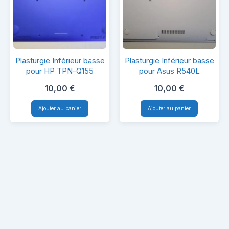
Plasturgie
Plasturgie
Plasturgie Inférieur basse
Plasturgie Inférieur basse
Inférieur
Inférieur
pour HP TPN-Q155
pour Asus R540L
basse
basse
10,00
€
10,00
€
pour
pour
Ajouter au panier
Ajouter au panier
HP
Asus
TPN-
R540L
Q155