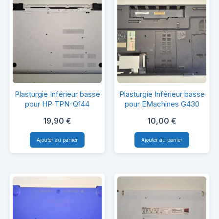
Plasturgie
Plasturgie
Plasturgie Inférieur basse
Plasturgie Inférieur basse
Inférieur
Inférieur
pour HP TPN-Q144
pour EMachines G430
basse
basse
19,90
€
10,00
€
pour
pour
Ajouter au panier
Ajouter au panier
HP
EMachines
TPN-
G430
Q144