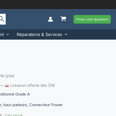
Poser une Question
nt
Réparations & Services
PN-Q144
—
Livraison offerte dès 20€
nditionné Grade A
r, haut-parleurs, Connecteur Power
é :
1 en stock