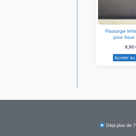
Pl
Plasturgie Infé
In
pour Asus
b
9,90
po
Ajouter au
A
E
Déjà plus de 7