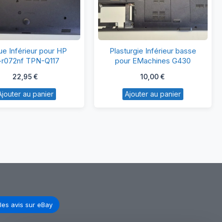
Coque
Plasturgie
e Inférieur pour HP
Plasturgie Inférieur basse
Inférieur
Inférieur
-r072nf TPN-Q117
pour EMachines G430
pour
basse
22,95
€
10,00
€
HP
pour
Ajouter au panier
Ajouter au panier
15-
EMachines
r072nf
G430
TPN-
Q117
les avis sur eBay