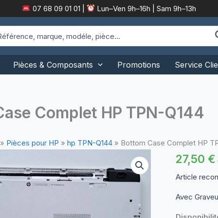
07 68 09 01 01
|
Lun–Ven 9h–16h | Sam 9h–13h
arch
:
Pièces & Composants
Promotions
Service Clie
Case Complet HP TPN-Q144
»
Pièces pour HP
»
hp TPN-Q144
»
Bottom Case Complet HP T
27,50
€
Article reco
Avec Graveu
Disponibilit