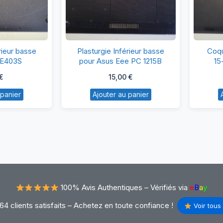
asturgie
Plasturgie
rieur basse
Plasturgie Inférieur basse
Coqu
férieur
Inférieur
 E403S
pour Asus Eee PC 1215B
15
asse
basse
€
15,00
€
ur
pour
 panier
Ajouter au panier
sus
Asus
403S
Eee
PC
1215B
100% Avis Authentiques –
Vérifiés via
e
B
a
y
64 clients satisfaits – Achetez en toute confiance !
Voir tous 