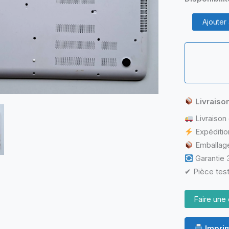
quantité
Ajouter
de
Bottom
Case
Complet
HP
TPN-
Q144
Livraiso
Livraison 
Expéditio
Emballage
Garantie 3
✔ Pièce test
Faire une 
Imprim