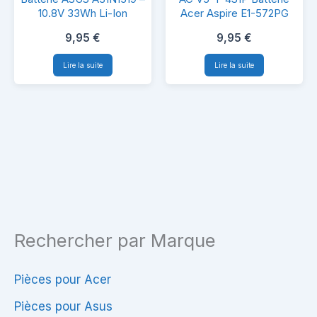
ASUS
V5-
10.8V 33Wh Li-Ion
Acer Aspire E1-572PG
A31N1519
T-
9,95
€
9,95
€
–
4S1P
Lire la suite
Lire la suite
10.8V
Batterie
33Wh
Acer
Li-
Aspire
Ion
E1-
572PG
Rechercher par Marque
Pièces pour Acer
Pièces pour Asus