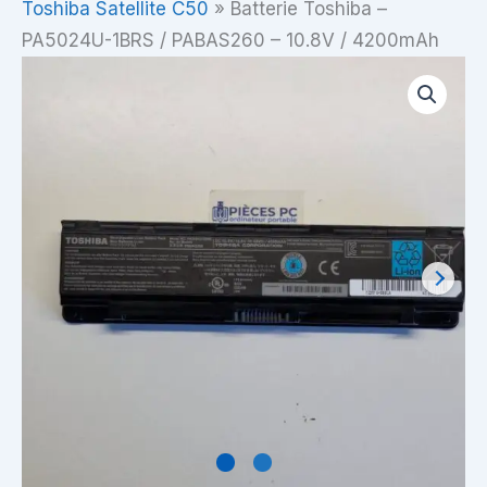
Toshiba Satellite C50
»
Batterie Toshiba –
PA5024U-1BRS / PABAS260 – 10.8V / 4200mAh