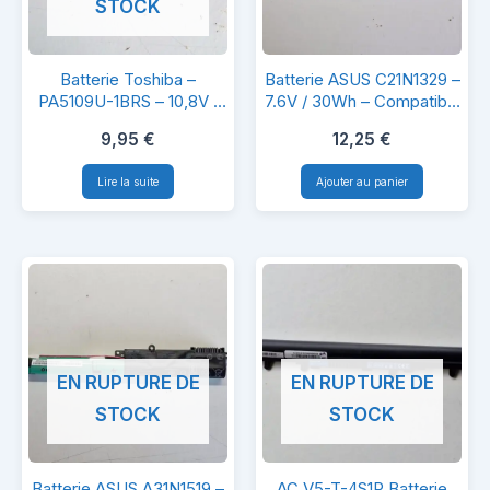
STOCK
Batterie
Batterie
Batterie Toshiba –
Batterie ASUS C21N1329 –
Toshiba
ASUS
PA5109U-1BRS – 10,8V /
7.6V / 30Wh – Compatible
4200mAh
X553M
–
C21N1329
9,95
€
12,25
€
PA5109U-
–
Lire la suite
Ajouter au panier
1BRS
7.6V
–
/
10,8V
30Wh
/
–
4200mAh
Compatible
X553M
EN RUPTURE DE
EN RUPTURE DE
STOCK
STOCK
Batterie
AC
Batterie ASUS A31N1519 –
AC V5-T-4S1P Batterie