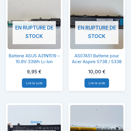
EN RUPTURE DE
EN RUPTURE DE
STOCK
STOCK
Batterie
AS07A51
Batterie ASUS A31N1519 –
AS07A51 Batterie pour
ASUS
Batterie
10.8V 33Wh Li-Ion
Acer Aspire 5738 / 5338
A31N1519
pour
9,95
€
10,00
€
–
Acer
Lire la suite
Lire la suite
10.8V
Aspire
33Wh
5738
Li-
/
Ion
5338