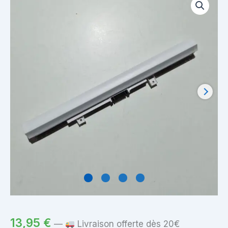
13,95
€
—
Livraison offerte dès 20€