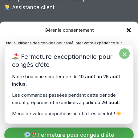
Assistance client
Expédition Europe
Gérer le consentement
Nous utilisons des cookies pour améliorer votre expérience sur
notre site, analyser le trafic et proposer des contenus personnalisés.
×
Livraison rapide dans toute l’Europe via
Fermeture exceptionnelle pour
Vous pouvez accepter, refuser ou gérer vos préférences à tout
“
Mondial Relay
&
Colissimo
”
moment.
congés d’été
Consultez notre politique de confidentialité pour plus d’informations.
Notre boutique sera fermée du
10 août au 25 août
inclus
.
Gérer les services
Les commandes passées pendant cette période
seront préparées et expédiées à partir du
26 août
.
Accepter
Copyright © 2026
PiecesPC.fr
| Développement & Design
Merci de votre compréhension et à très bientôt !
Refuser
par
SitePrime.fr
-
(Plan du Site)
Voir les préférences
Fermeture pour congés d’été