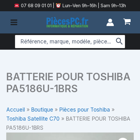
Aller
07 68 09 01 01
|
Lun–Ven 9h–16h | Sam 9h–13h
au
contenu
Search
for:
BATTERIE POUR TOSHIBA
PA5186U-1BRS
Accueil
»
Boutique
»
Pièces pour Toshiba
»
Toshiba Satellite C70
»
BATTERIE POUR TOSHIBA
PA5186U-1BRS