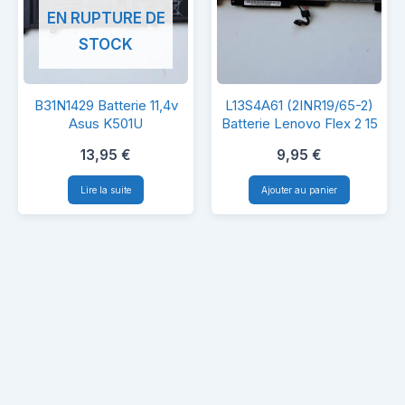
EN RUPTURE DE
STOCK
B31N1429
L13S4A61
B31N1429 Batterie 11,4v
L13S4A61 (2INR19/65-2)
Batterie
(2INR19/65-
Asus K501U
Batterie Lenovo Flex 2 15
11,4v
2)
13,95
€
9,95
€
Asus
Batterie
Lire la suite
Ajouter au panier
K501U
Lenovo
Flex
2
15