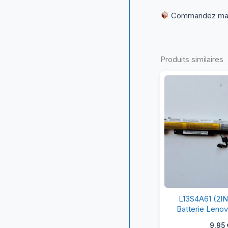
Commandez maint
Produits similaires
L
L13S4A61 (2I
(2
Batterie Lenov
2)
9,95