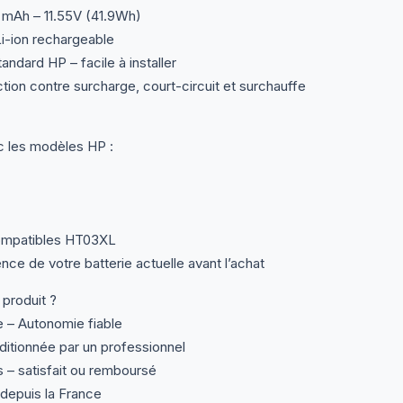
 mAh – 11.55V (41.9Wh)
Li-ion rechargeable
ndard HP – facile à installer
tion contre surcharge, court-circuit et surchauffe
 les modèles HP :
compatibles HT03XL
ence de votre batterie actuelle avant l’achat
 produit ?
e – Autonomie fiable
itionnée par un professionnel
s – satisfait ou remboursé
 depuis la France