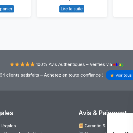
tterie
HP
 panier
Lire la suite
enovo
Pavilion
ex
100% Avis Authentiques –
Vérifiés via
e
B
a
y
64 clients satisfaits – Achetez en toute confiance !
Voir tous 
gales
Avis & Paiement
 légales
Garantie & Satisfaction