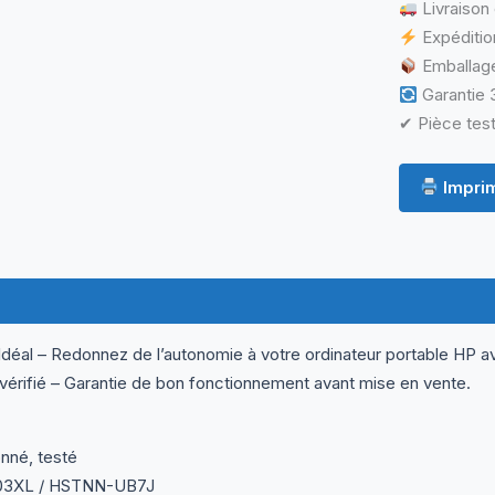
Livraison 
Expéditio
Emballage
Garantie 3
✔ Pièce test
Imprim
ormations complémentaires
Questions & Avis
al – Redonnez de l’autonomie à votre ordinateur portable HP av
 vérifié – Garantie de bon fonctionnement avant mise en vente.
onné, testé
03XL / HSTNN-UB7J