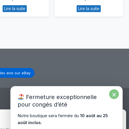
Asus
Batterie
Lire la suite
Lire la suite
K501U
HP
TPN-
C117
les avis sur eBay
×
Fermeture exceptionnelle
pour congés d’été
Expédition Europe
Notre boutique sera fermée du
10 août au 25
Gérer le consentement
août inclus
.