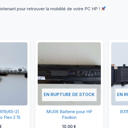
enant pour retrouver la mobilité de votre PC HP !
EN RUPTURE DE STOCK
EN R
13S4A61
MU06
NR19/65-2)
MU06 Batterie pour HP
B31N
INR19/65-
Batterie
o Flex 2 15
Pavilion
pour
€
10,00
€