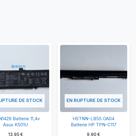
UPTURE DE STOCK
EN RUPTURE DE STOCK
B31N1429
HSTNN-
1429 Batterie 11,4v
HSTNN-LB5S OA04
Batterie
LB5S
Asus K501U
Batterie HP TPN-C117
11,4v
OA04
13,95
€
9,90
€