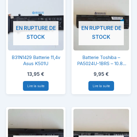
EN RUPTURE DE
EN RUPTURE DE
STOCK
STOCK
B31N1429
Batterie
B31N1429 Batterie 11,4v
Batterie Toshiba –
Batterie
Toshiba
Asus K501U
PA5024U-1BRS – 10.8V
4400mAh – Modèle BC06
11,4v
–
13,95
€
9,95
€
Asus
PA5024U-
Lire la suite
Lire la suite
K501U
1BRS
–
10.8V
4400mAh
–
Modèle