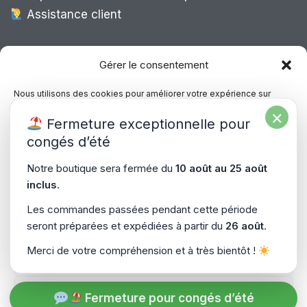
Assistance client
Expédition Europe
Gérer le consentement
Nous utilisons des cookies pour améliorer votre expérience sur
notre site, analyser le trafic et proposer des contenus personnalisés.
×
Livraison rapide dans toute l’Europe via
Fermeture exceptionnelle pour
Vous pouvez accepter, refuser ou gérer vos préférences à tout
“
Mondial Relay
&
Colissimo
”
moment.
congés d’été
Consultez notre politique de confidentialité pour plus d’informations.
Notre boutique sera fermée du
10 août au 25 août
inclus
.
Gérer les services
Les commandes passées pendant cette période
seront préparées et expédiées à partir du
26 août
.
Accepter
Copyright © 2026
PiecesPC.fr
| Développement & Design
Merci de votre compréhension et à très bientôt !
Refuser
par
SitePrime.fr
-
(Plan du Site)
Voir les préférences
Fermeture pour congés d’été