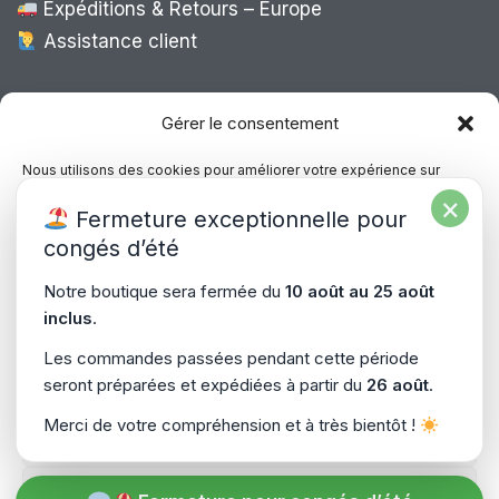
Expéditions & Retours – Europe
Assistance client
Expédition Europe
Gérer le consentement
Nous utilisons des cookies pour améliorer votre expérience sur
notre site, analyser le trafic et proposer des contenus personnalisés.
×
Livraison rapide dans toute l’Europe via
Fermeture exceptionnelle pour
Vous pouvez accepter, refuser ou gérer vos préférences à tout
“
Mondial Relay
&
Colissimo
”
moment.
congés d’été
Consultez notre politique de confidentialité pour plus d’informations.
Notre boutique sera fermée du
10 août au 25 août
inclus
.
Gérer les services
Les commandes passées pendant cette période
seront préparées et expédiées à partir du
26 août
.
Accepter
Copyright © 2026
PiecesPC.fr
| Développement & Design
Merci de votre compréhension et à très bientôt !
Refuser
par
SitePrime.fr
-
(Plan du Site)
Voir les préférences