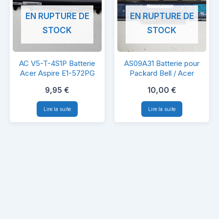
EN RUPTURE DE
EN RUPTURE DE
STOCK
STOCK
AC
AS09A31
AC V5-T-4S1P Batterie
AS09A31 Batterie pour
V5-
Batterie
Acer Aspire E1-572PG
Packard Bell / Acer
T-
pour
9,95
€
10,00
€
4S1P
Packard
Lire la suite
Lire la suite
Batterie
Bell
Acer
/
Aspire
Acer
E1-
572PG