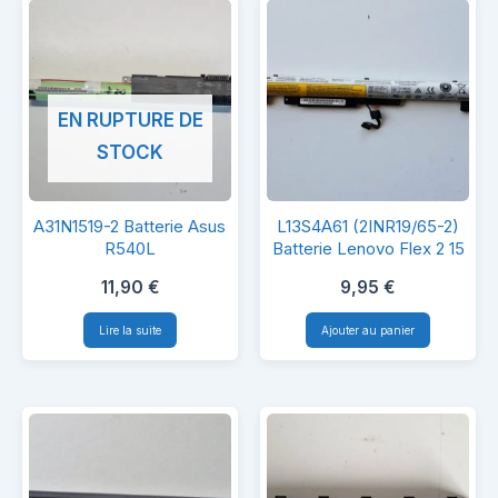
EN RUPTURE DE
STOCK
A31N1519-
L13S4A61
A31N1519-2 Batterie Asus
L13S4A61 (2INR19/65-2)
2
(2INR19/65-
R540L
Batterie Lenovo Flex 2 15
Batterie
2)
11,90
€
9,95
€
Asus
Batterie
Lire la suite
Ajouter au panier
R540L
Lenovo
Flex
2
15