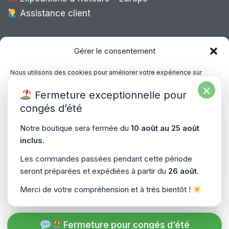
Assistance client
Expédition Europe
Gérer le consentement
Nous utilisons des cookies pour améliorer votre expérience sur
notre site, analyser le trafic et proposer des contenus personnalisés.
×
Livraison rapide dans toute l’Europe via
Fermeture exceptionnelle pour
Vous pouvez accepter, refuser ou gérer vos préférences à tout
“
Mondial Relay
&
Colissimo
”
moment.
congés d’été
Consultez notre politique de confidentialité pour plus d’informations.
Notre boutique sera fermée du
10 août au 25 août
inclus
.
Gérer les services
Les commandes passées pendant cette période
seront préparées et expédiées à partir du
26 août
.
Accepter
Copyright © 2026
PiecesPC.fr
| Développement & Design
Merci de votre compréhension et à très bientôt !
Refuser
par
SitePrime.fr
-
(Plan du Site)
Voir les préférences
Fermeture pour congés d’été