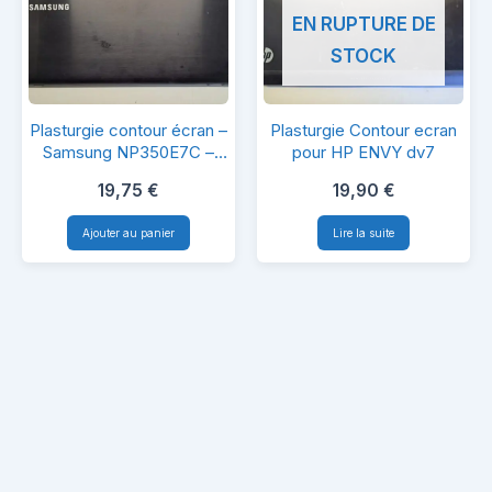
EN RUPTURE DE
STOCK
Plasturgie
Plasturgie
Plasturgie contour écran –
Plasturgie Contour ecran
contour
Contour
Samsung NP350E7C –
pour HP ENVY dv7
Charnières incluses, Logo
écran
ecran
19,75
€
19,90
€
Samsung
–
pour
Ajouter au panier
Lire la suite
Samsung
HP
NP350E7C
ENVY
–
dv7
Charnières
incluses,
Logo
Samsung