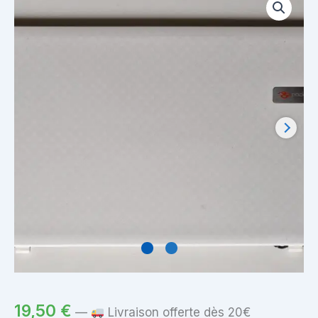
19,50
€
—
Livraison offerte dès 20€