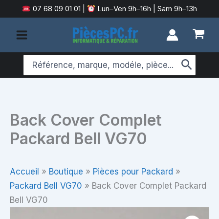
Aller
07 68 09 01 01
|
Lun–Ven 9h–16h | Sam 9h–13h
au
contenu
Search
for:
Back Cover Complet
Packard Bell VG70
Accueil
»
Boutique
»
Pièces pour Packard
»
Packard Bell VG70
»
Back Cover Complet Packard
Bell VG70