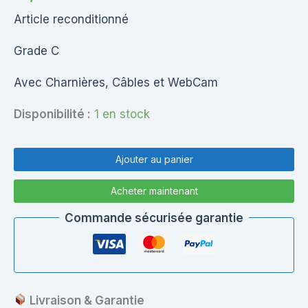
Article reconditionné
Grade C
Avec Charnières, Câbles et WebCam
Disponibilité :
1 en stock
quantité
de
Ajouter au panier
Back
Cover
Acheter maintenant
Complet
Packard
Commande sécurisée garantie
Bell
VG70
Livraison & Garantie